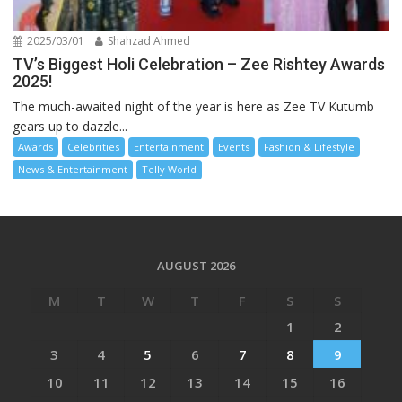
2025/03/01
Shahzad Ahmed
TV’s Biggest Holi Celebration – Zee Rishtey Awards
2025!
The much-awaited night of the year is here as Zee TV Kutumb
gears up to dazzle...
Awards
Celebrities
Entertainment
Events
Fashion & Lifestyle
News & Entertainment
Telly World
AUGUST 2026
M
T
W
T
F
S
S
1
2
3
4
5
6
7
8
9
10
11
12
13
14
15
16