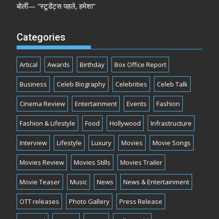
बोलीं— “स्टूडेंट्स पहले, हमेशा”
Categories
Artical
Awards
Birthday
Box Office Report
Business
Celeb Biography
Celebrities
Celeb Talk
Cinema Review
Entertainment
Events
Fashion
Fashion & Lifestyle
Food
Hollywood
Infrastructure
Interview
Lifestyle
Luxury
Movies
Movie Songs
Movies Review
Movies Stills
Movies Trailer
Movie Teaser
Music
News
News & Entertainment
OTT releases
Photo Gallery
Press Release