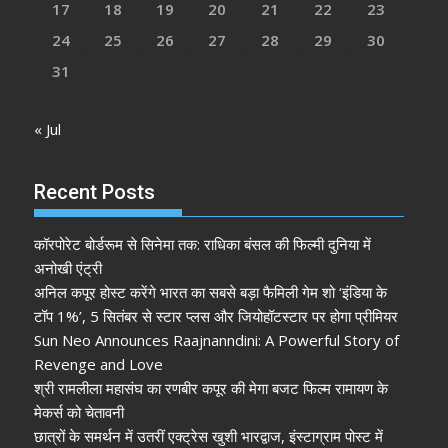
17
18
19
20
21
22
23
24
25
26
27
28
29
30
31
« Jul
Recent Posts
कॉरपोरेट बोर्डरूम से सिनेमा तक: राधिका बंसल की फिल्मी दुनिया में
अनोखी एंट्री
अनिल कपूर होस्ट करेंगे भारत का सबसे बड़ा फैमिली गेम शो ‘इंडिया के
टॉप 1%’, 5 सितंबर से स्टार प्लस और जियोहॉटस्टार पर होगा प्रीमियर
Sun Neo Announces Raajnanndini: A Powerful Story of
Revenge and Love
श्री रामलीला महासंघ का रणबीर कपूर की मेगा बजट फिल्म रामायण के
मेकर्स को चेतावनी
छात्रों के समर्थन में उतरीं एक्ट्रेस खुशी भारद्वाज, इंस्टाग्राम पोस्ट में