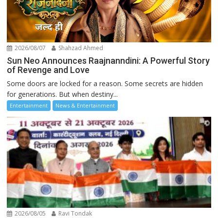
2026/08/07
Shahzad Ahmed
Sun Neo Announces Raajnanndini: A Powerful Story
of Revenge and Love
Some doors are locked for a reason. Some secrets are hidden
for generations. But when destiny...
Entertainment
News & Entertainment
2026/08/05
Ravi Tondak