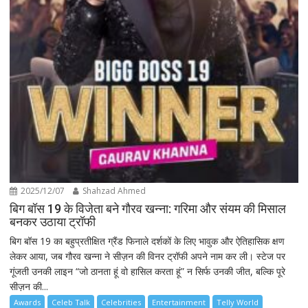
2025/12/07
Shahzad Ahmed
बिग बॉस 19 के विजेता बने गौरव खन्ना: गरिमा और संयम की मिसाल
बनकर उठाया ट्रॉफी
बिग बॉस 19 का बहुप्रतीक्षित ग्रैंड फिनाले दर्शकों के लिए भावुक और ऐतिहासिक क्षण
लेकर आया, जब गौरव खन्ना ने सीज़न की विनर ट्रॉफी अपने नाम कर ली। स्टेज पर
गूंजती उनकी लाइन “जो ठानता हूं वो हासिल करता हूं” न सिर्फ उनकी जीत, बल्कि पूरे
सीज़न की...
Awards
Celeb Talk
Celebrities
Entertainment
Telly World