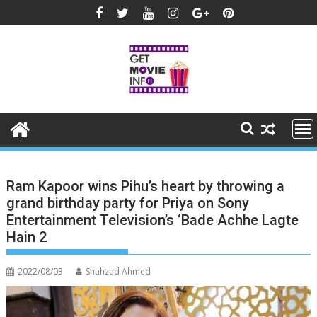
Skip
to
content
Ram Kapoor wins Pihu’s heart by throwing a
grand birthday party for Priya on Sony
Entertainment Television’s ‘Bade Achhe Lagte
Hain 2
2022/08/03
Shahzad Ahmed