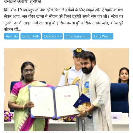
बनकर उठाया ट्रॉफी
बिग बॉस 19 का बहुप्रतीक्षित ग्रैंड फिनाले दर्शकों के लिए भावुक और ऐतिहासिक क्षण
लेकर आया, जब गौरव खन्ना ने सीज़न की विनर ट्रॉफी अपने नाम कर ली। स्टेज पर
गूंजती उनकी लाइन “जो ठानता हूं वो हासिल करता हूं” न सिर्फ उनकी जीत, बल्कि पूरे
सीज़न की...
Awards
Celeb Talk
Celebrities
Entertainment
Telly World