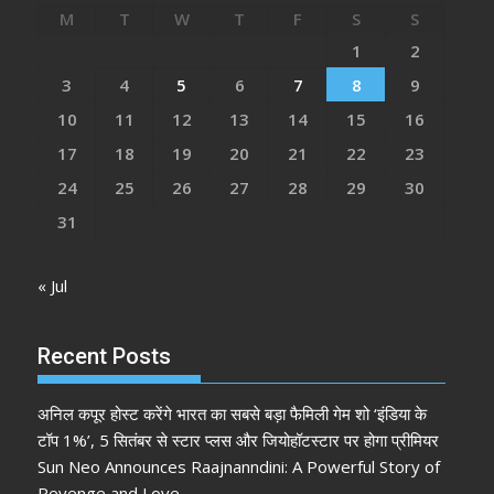
M
T
W
T
F
S
S
1
2
3
4
5
6
7
8
9
10
11
12
13
14
15
16
17
18
19
20
21
22
23
24
25
26
27
28
29
30
31
« Jul
Recent Posts
अनिल कपूर होस्ट करेंगे भारत का सबसे बड़ा फैमिली गेम शो ‘इंडिया के
टॉप 1%’, 5 सितंबर से स्टार प्लस और जियोहॉटस्टार पर होगा प्रीमियर
Sun Neo Announces Raajnanndini: A Powerful Story of
Revenge and Love