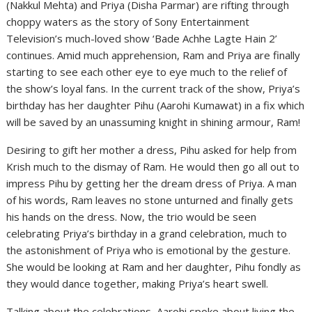
(Nakkul Mehta) and Priya (Disha Parmar) are rifting through
choppy waters as the story of Sony Entertainment
Television’s much-loved show ‘Bade Achhe Lagte Hain 2’
continues. Amid much apprehension, Ram and Priya are finally
starting to see each other eye to eye much to the relief of
the show’s loyal fans. In the current track of the show, Priya’s
birthday has her daughter Pihu (Aarohi Kumawat) in a fix which
will be saved by an unassuming knight in shining armour, Ram!
Desiring to gift her mother a dress, Pihu asked for help from
Krish much to the dismay of Ram. He would then go all out to
impress Pihu by getting her the dream dress of Priya. A man
of his words, Ram leaves no stone unturned and finally gets
his hands on the dress. Now, the trio would be seen
celebrating Priya’s birthday in a grand celebration, much to
the astonishment of Priya who is emotional by the gesture.
She would be looking at Ram and her daughter, Pihu fondly as
they would dance together, making Priya’s heart swell.
Talking about the celebrations, Aarohi spoke about living the