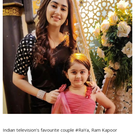
Indian television’s favourite couple #RaYa, Ram Kapoor