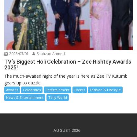
2025/03/01
Shahzad Ahmed
TV’s Biggest Holi Celebration – Zee Rishtey Awards
2025!
The much-awaited night of the year is here as Zee TV Kutumb
gears up to dazzle...
Awards
Celebrities
Entertainment
Events
Fashion & Lifestyle
News & Entertainment
Telly World
AUGUST 2026