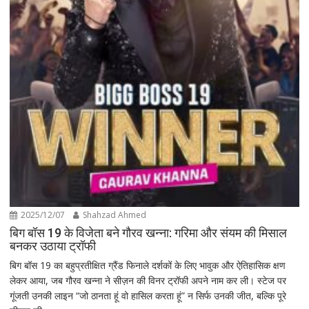
2025/12/07
Shahzad Ahmed
बिग बॉस 19 के विजेता बने गौरव खन्ना: गरिमा और संयम की मिसाल
बनकर उठाया ट्रॉफी
बिग बॉस 19 का बहुप्रतीक्षित ग्रैंड फिनाले दर्शकों के लिए भावुक और ऐतिहासिक क्षण
लेकर आया, जब गौरव खन्ना ने सीज़न की विनर ट्रॉफी अपने नाम कर ली। स्टेज पर
गूंजती उनकी लाइन “जो ठानता हूं वो हासिल करता हूं” न सिर्फ उनकी जीत, बल्कि पूरे