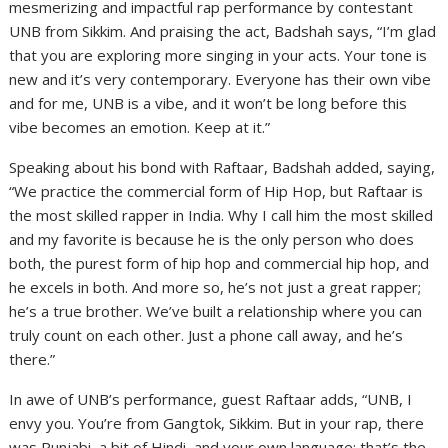
mesmerizing and impactful rap performance by contestant
UNB from Sikkim. And praising the act, Badshah says, “I’m glad
that you are exploring more singing in your acts. Your tone is
new and it’s very contemporary. Everyone has their own vibe
and for me, UNB is a vibe, and it won’t be long before this
vibe becomes an emotion. Keep at it.”
Speaking about his bond with Raftaar, Badshah added, saying,
“We practice the commercial form of Hip Hop, but Raftaar is
the most skilled rapper in India. Why I call him the most skilled
and my favorite is because he is the only person who does
both, the purest form of hip hop and commercial hip hop, and
he excels in both. And more so, he’s not just a great rapper;
he’s a true brother. We’ve built a relationship where you can
truly count on each other. Just a phone call away, and he’s
there.”
In awe of UNB’s performance, guest Raftaar adds, “UNB, I
envy you. You’re from Gangtok, Sikkim. But in your rap, there
was Punjabi, a bit of Hindi, and your own language; that’s the