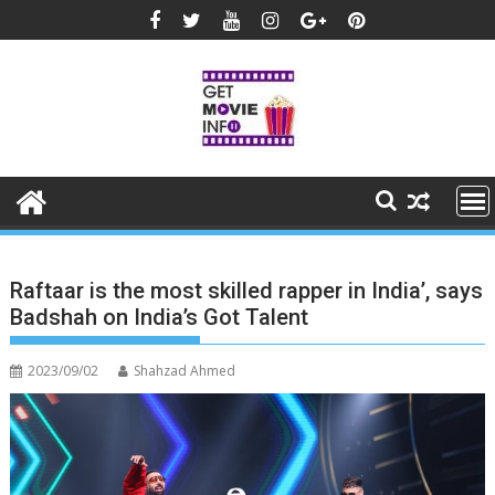
Skip
to
content
Raftaar is the most skilled rapper in India’, says
Badshah on India’s Got Talent
2023/09/02
Shahzad Ahmed