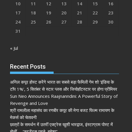
10
11
12
13
14
15
16
17
18
19
20
21
22
23
24
25
26
27
28
29
30
31
« Jul
Recent Posts
अनिल कपूर होस्ट करेंगे भारत का सबसे बड़ा फैमिली गेम शो ‘इंडिया के
टॉप 1%’, 5 सितंबर से स्टार प्लस और जियोहॉटस्टार पर होगा प्रीमियर
Sun Neo Announces Raajnanndini: A Powerful Story of
Revenge and Love
श्री रामलीला महासंघ का रणबीर कपूर की मेगा बजट फिल्म रामायण के
मेकर्स को चेतावनी
छात्रों के समर्थन में उतरीं एक्ट्रेस खुशी भारद्वाज, इंस्टाग्राम पोस्ट में
बोलीं— “स्टूडेंट्स पहले, हमेशा”