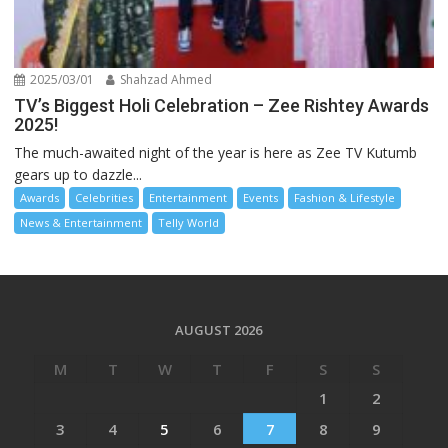
2025/03/01
Shahzad Ahmed
TV’s Biggest Holi Celebration – Zee Rishtey Awards
2025!
The much-awaited night of the year is here as Zee TV Kutumb
gears up to dazzle...
Awards
Celebrities
Entertainment
Events
Fashion & Lifestyle
News & Entertainment
Telly World
AUGUST 2026
M
T
W
T
F
S
S
1
2
3
4
5
6
7
8
9