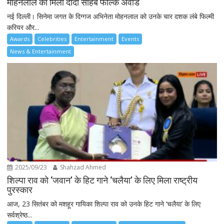
मोहनलाल को मिला दादा साहब फाल्के अवार्ड
नई दिल्ली। सिनेमा जगत के दिग्गज अभिनेता मोहनलाल को उनके चार दशक लंबे फिल्मी
करियर और...
Awards
Celebrities
Entertainment
Events
News & Entertainment
2025/09/23
Shahzad Ahmed
शिल्पा राव को ‘जवान’ के हिट गाने ‘चलैया’ के लिए मिला राष्ट्रीय
पुरस्कार
आज, 23 सितंबर को मशहूर गायिका शिल्पा राव को उनके हिट गाने ‘चलैया’ के लिए
सर्वश्रेष्ठ...