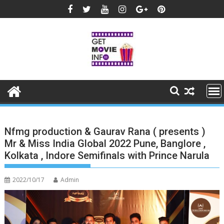
Skip
to
content
Nfmg production & Gaurav Rana ( presents )
Mr & Miss India Global 2022 Pune, Banglore ,
Kolkata , Indore Semifinals with Prince Narula
2022/10/17
Admin