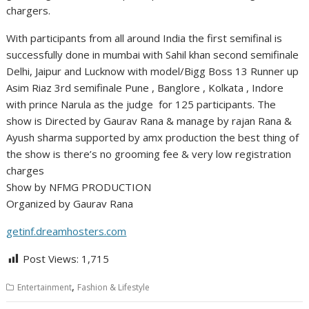
chargers.
With participants from all around India the first semifinal is
successfully done in mumbai with Sahil khan second semifinale
Delhi, Jaipur and Lucknow with model/Bigg Boss 13 Runner up
Asim Riaz 3rd semifinale Pune , Banglore , Kolkata , Indore
with prince Narula as the judge for 125 participants. The
show is Directed by Gaurav Rana & manage by rajan Rana &
Ayush sharma supported by amx production the best thing of
the show is there’s no grooming fee & very low registration
charges
Show by NFMG PRODUCTION
Organized by Gaurav Rana
getinf.dreamhosters.com
Post Views:
1,715
,
Entertainment
Fashion & Lifestyle