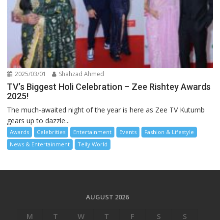
2025/03/01
Shahzad Ahmed
TV’s Biggest Holi Celebration – Zee Rishtey Awards
2025!
The much-awaited night of the year is here as Zee TV Kutumb
gears up to dazzle...
Awards
Celebrities
Entertainment
Events
Fashion & Lifestyle
News & Entertainment
Telly World
AUGUST 2026
M
T
W
T
F
S
S