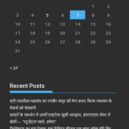
1
2
3
4
5
6
7
8
9
10
11
12
13
14
15
16
17
18
19
20
21
22
23
24
25
26
27
28
29
30
31
« Jul
Recent Posts
श्री रामलीला महासंघ का रणबीर कपूर की मेगा बजट फिल्म रामायण के
मेकर्स को चेतावनी
छात्रों के समर्थन में उतरीं एक्ट्रेस खुशी भारद्वाज, इंस्टाग्राम पोस्ट में
बोलीं— “स्टूडेंट्स पहले, हमेशा”
जियोस्टार का बड़ा ऐलान: इस फेस्टिव सीज़न एक साथ लॉन्च होंगे बिग