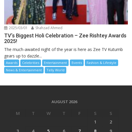
2025/03/01
Shahzad Ahmed
TV’s Biggest Holi Celebration – Zee Rishtey Awards
2025!
The much-awaited night of the year is here as Zee TV Kutumb
gears up to dazzle...
Awards
Celebrities
Entertainment
Events
Fashion & Lifestyle
News & Entertainment
Telly World
AUGUST 2026
M
T
W
T
F
S
S
1
2
3
4
5
6
7
8
9