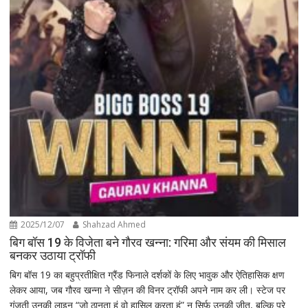
2025/12/07
Shahzad Ahmed
बिग बॉस 19 के विजेता बने गौरव खन्ना: गरिमा और संयम की मिसाल
बनकर उठाया ट्रॉफी
बिग बॉस 19 का बहुप्रतीक्षित ग्रैंड फिनाले दर्शकों के लिए भावुक और ऐतिहासिक क्षण
लेकर आया, जब गौरव खन्ना ने सीज़न की विनर ट्रॉफी अपने नाम कर ली। स्टेज पर
गूंजती उनकी लाइन “जो ठानता हूं वो हासिल करता हूं” न सिर्फ उनकी जीत, बल्कि पूरे