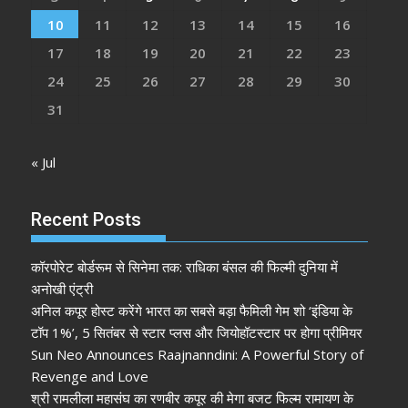
10
11
12
13
14
15
16
17
18
19
20
21
22
23
24
25
26
27
28
29
30
31
« Jul
Recent Posts
कॉरपोरेट बोर्डरूम से सिनेमा तक: राधिका बंसल की फिल्मी दुनिया में
अनोखी एंट्री
अनिल कपूर होस्ट करेंगे भारत का सबसे बड़ा फैमिली गेम शो ‘इंडिया के
टॉप 1%’, 5 सितंबर से स्टार प्लस और जियोहॉटस्टार पर होगा प्रीमियर
Sun Neo Announces Raajnanndini: A Powerful Story of
Revenge and Love
श्री रामलीला महासंघ का रणबीर कपूर की मेगा बजट फिल्म रामायण के