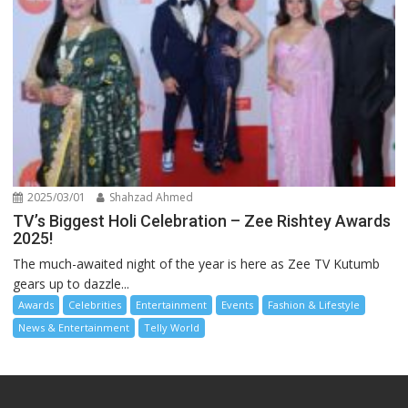
2025/03/01
Shahzad Ahmed
TV’s Biggest Holi Celebration – Zee Rishtey Awards
2025!
The much-awaited night of the year is here as Zee TV Kutumb
gears up to dazzle...
Awards
Celebrities
Entertainment
Events
Fashion & Lifestyle
News & Entertainment
Telly World