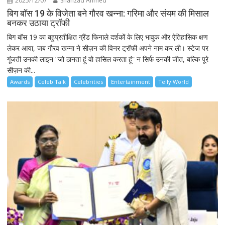
2025/12/07
Shahzad Ahmed
बिग बॉस 19 के विजेता बने गौरव खन्ना: गरिमा और संयम की मिसाल
बनकर उठाया ट्रॉफी
बिग बॉस 19 का बहुप्रतीक्षित ग्रैंड फिनाले दर्शकों के लिए भावुक और ऐतिहासिक क्षण
लेकर आया, जब गौरव खन्ना ने सीज़न की विनर ट्रॉफी अपने नाम कर ली। स्टेज पर
गूंजती उनकी लाइन “जो ठानता हूं वो हासिल करता हूं” न सिर्फ उनकी जीत, बल्कि पूरे
सीज़न की...
Awards
Celeb Talk
Celebrities
Entertainment
Telly World