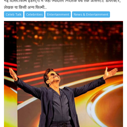
नई दिल्ली:फिल्म इंडस्ट्री में जहां ज्यादातर निर्देशक वर्षों तक असिस्टेंट डायरेक्टर,
लेखक या किसी अन्य फिल्मी...
Celeb Talk
Celebrities
Entertainment
News & Entertainment