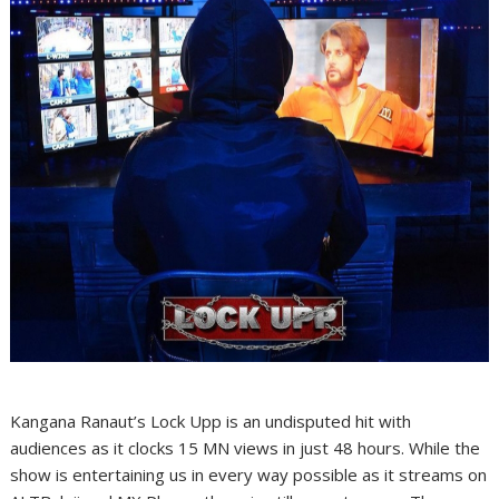
Kangana Ranaut’s Lock Upp is an undisputed hit with
audiences as it clocks 15 MN views in just 48 hours. While the
show is entertaining us in every way possible as it streams on