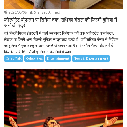
2026/08/08
Shahzad Ahmed
कॉरपोरेट बोर्डरूम से सिनेमा तक: राधिका बंसल की फिल्मी दुनिया में
अनोखी एंट्री
नई दिल्ली:फिल्म इंडस्ट्री में जहां ज्यादातर निर्देशक वर्षों तक असिस्टेंट डायरेक्टर,
लेखक या किसी अन्य फिल्मी भूमिका से शुरुआत करते हैं, वहीं राधिका बंसल ने निर्देशन
की दुनिया में एक बिल्कुल अलग रास्ते से कदम रखा है। गोल्डमैन सैक्स और हार्वर्ड
बिजनेस पब्लिशिंग जैसी प्रतिष्ठित कंपनियों में काम...
Celeb Talk
Celebrities
Entertainment
News & Entertainment