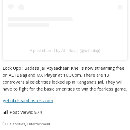
A post shared by ALTBalaji (@altbalaji)
Lock Upp : Badass Jail Atyaachaari Khel is now streaming free
on ALTBalaji and MX Player at 10:30pm. There are 13
controversial celebrities locked up in Kangana’s Jail. They will
have to fight for the basic amenities to win the fearless game.
getinf.dreamhosters.com
Post Views:
874
,
Celebrities
Entertainment