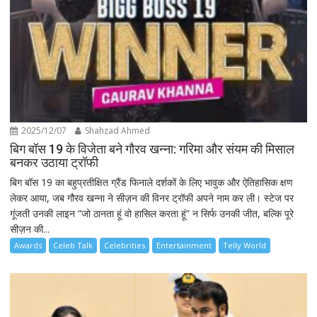
2025/12/07
Shahzad Ahmed
बिग बॉस 19 के विजेता बने गौरव खन्ना: गरिमा और संयम की मिसाल
बनकर उठाया ट्रॉफी
बिग बॉस 19 का बहुप्रतीक्षित ग्रैंड फिनाले दर्शकों के लिए भावुक और ऐतिहासिक क्षण
लेकर आया, जब गौरव खन्ना ने सीज़न की विनर ट्रॉफी अपने नाम कर ली। स्टेज पर
गूंजती उनकी लाइन “जो ठानता हूं वो हासिल करता हूं” न सिर्फ उनकी जीत, बल्कि पूरे
सीज़न की...
Awards
Celeb Talk
Celebrities
Entertainment
Telly World