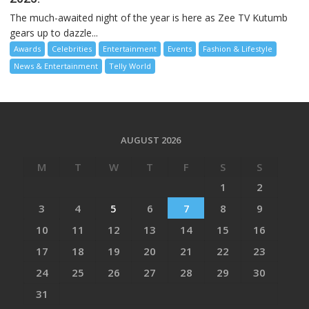
The much-awaited night of the year is here as Zee TV Kutumb
gears up to dazzle...
Awards
Celebrities
Entertainment
Events
Fashion & Lifestyle
News & Entertainment
Telly World
AUGUST 2026
M
T
W
T
F
S
S
1
2
3
4
5
6
7
8
9
10
11
12
13
14
15
16
17
18
19
20
21
22
23
24
25
26
27
28
29
30
31