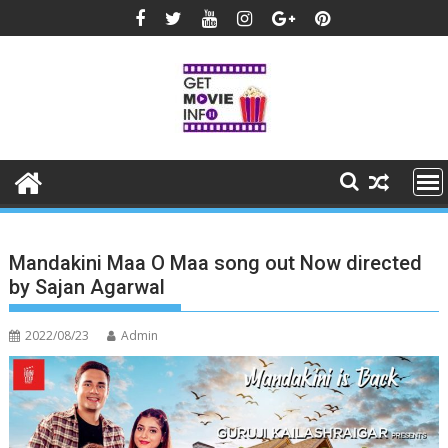
Skip
to
content
Mandakini Maa O Maa song out Now directed
by Sajan Agarwal
2022/08/23
Admin