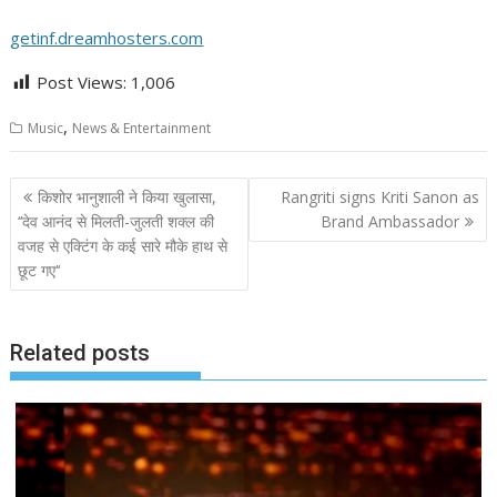
getinf.dreamhosters.com
Post Views:
1,006
,
Music
News & Entertainment
Post
किशोर भानुशाली ने किया खुलासा,
Rangriti signs Kriti Sanon as
navigation
‘‘देव आनंद से मिलती-जुलती शक्ल की
Brand Ambassador
वजह से एक्टिंग के कई सारे मौके हाथ से
छूट गए‘‘
Related posts