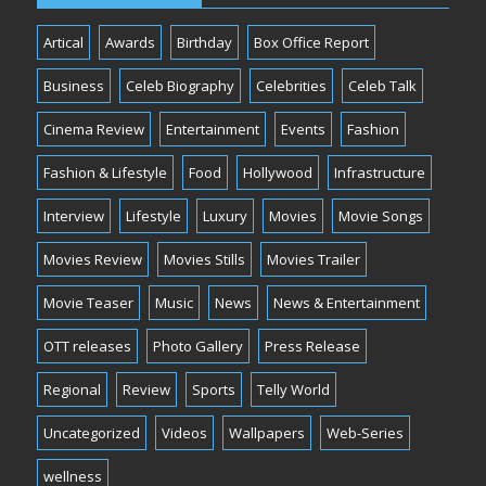
Artical
Awards
Birthday
Box Office Report
Business
Celeb Biography
Celebrities
Celeb Talk
Cinema Review
Entertainment
Events
Fashion
Fashion & Lifestyle
Food
Hollywood
Infrastructure
Interview
Lifestyle
Luxury
Movies
Movie Songs
Movies Review
Movies Stills
Movies Trailer
Movie Teaser
Music
News
News & Entertainment
OTT releases
Photo Gallery
Press Release
Regional
Review
Sports
Telly World
Uncategorized
Videos
Wallpapers
Web-Series
wellness