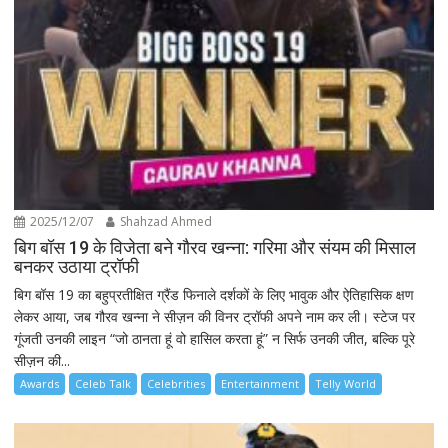
2025/12/07
Shahzad Ahmed
बिग बॉस 19 के विजेता बने गौरव खन्ना: गरिमा और संयम की मिसाल
बनकर उठाया ट्रॉफी
बिग बॉस 19 का बहुप्रतीक्षित ग्रैंड फिनाले दर्शकों के लिए भावुक और ऐतिहासिक क्षण
लेकर आया, जब गौरव खन्ना ने सीज़न की विनर ट्रॉफी अपने नाम कर ली। स्टेज पर
गूंजती उनकी लाइन “जो ठानता हूं वो हासिल करता हूं” न सिर्फ उनकी जीत, बल्कि पूरे
सीज़न की...
Awards
Celeb Talk
Celebrities
Entertainment
Telly World