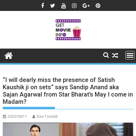
Skip
to
content
“I will dearly miss the presence of Satish
Kaushik ji on sets” says Sandip Anand aka
Sajan Agarwal from Star Bharat’s May I come in
Madam?
2023/09/11
Ravi Tondak