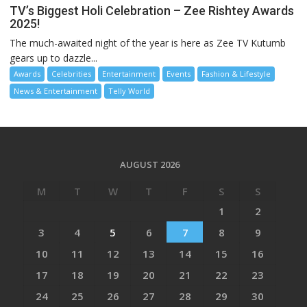
TV’s Biggest Holi Celebration – Zee Rishtey Awards
2025!
The much-awaited night of the year is here as Zee TV Kutumb
gears up to dazzle...
Awards
Celebrities
Entertainment
Events
Fashion & Lifestyle
News & Entertainment
Telly World
AUGUST 2026
M
T
W
T
F
S
S
1
2
3
4
5
6
7
8
9
10
11
12
13
14
15
16
17
18
19
20
21
22
23
24
25
26
27
28
29
30