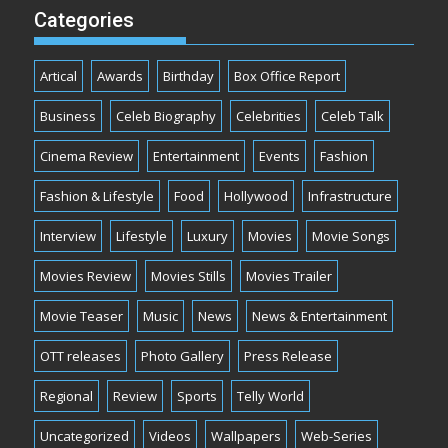
Categories
Artical
Awards
Birthday
Box Office Report
Business
Celeb Biography
Celebrities
Celeb Talk
Cinema Review
Entertainment
Events
Fashion
Fashion & Lifestyle
Food
Hollywood
Infrastructure
Interview
Lifestyle
Luxury
Movies
Movie Songs
Movies Review
Movies Stills
Movies Trailer
Movie Teaser
Music
News
News & Entertainment
OTT releases
Photo Gallery
Press Release
Regional
Review
Sports
Telly World
Uncategorized
Videos
Wallpapers
Web-Series