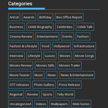
Categories
Artical
Awards
Birthday
Box Office Report
Business
Celeb Biography
Celebrities
Celeb Talk
Cinema Review
Entertainment
Events
Fashion
Fashion & Lifestyle
Food
Hollywood
Infrastructure
Interview
Lifestyle
Luxury
Movies
Movie Songs
Movies Review
Movies Stills
Movies Trailer
Movie Teaser
Music
News
News & Entertainment
OTT releases
Photo Gallery
Press Release
Regional
Review
Sports
Telly World
Uncategorized
Videos
Wallpapers
Web-Series