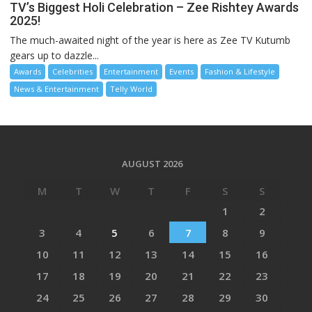
TV’s Biggest Holi Celebration – Zee Rishtey Awards
2025!
The much-awaited night of the year is here as Zee TV Kutumb
gears up to dazzle...
Awards
Celebrities
Entertainment
Events
Fashion & Lifestyle
News & Entertainment
Telly World
AUGUST 2026
M
T
W
T
F
S
S
1
2
3
4
5
6
7
8
9
10
11
12
13
14
15
16
17
18
19
20
21
22
23
24
25
26
27
28
29
30