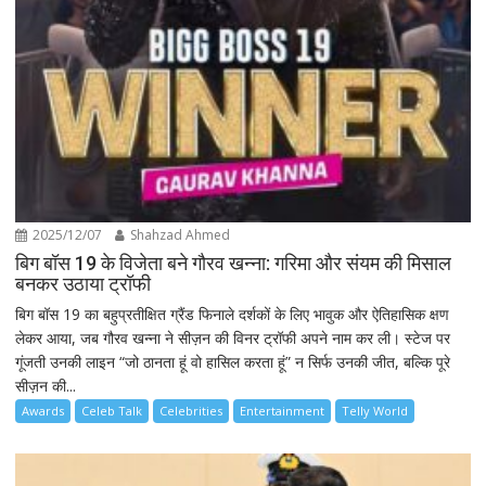
2025/12/07
Shahzad Ahmed
बिग बॉस 19 के विजेता बने गौरव खन्ना: गरिमा और संयम की मिसाल
बनकर उठाया ट्रॉफी
बिग बॉस 19 का बहुप्रतीक्षित ग्रैंड फिनाले दर्शकों के लिए भावुक और ऐतिहासिक क्षण
लेकर आया, जब गौरव खन्ना ने सीज़न की विनर ट्रॉफी अपने नाम कर ली। स्टेज पर
गूंजती उनकी लाइन “जो ठानता हूं वो हासिल करता हूं” न सिर्फ उनकी जीत, बल्कि पूरे
सीज़न की...
Awards
Celeb Talk
Celebrities
Entertainment
Telly World