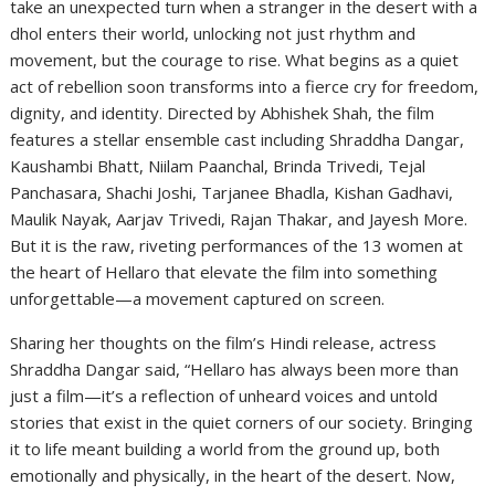
take an unexpected turn when a stranger in the desert with a
dhol enters their world, unlocking not just rhythm and
movement, but the courage to rise. What begins as a quiet
act of rebellion soon transforms into a fierce cry for freedom,
dignity, and identity. Directed by Abhishek Shah, the film
features a stellar ensemble cast including Shraddha Dangar,
Kaushambi Bhatt, Niilam Paanchal, Brinda Trivedi, Tejal
Panchasara, Shachi Joshi, Tarjanee Bhadla, Kishan Gadhavi,
Maulik Nayak, Aarjav Trivedi, Rajan Thakar, and Jayesh More.
But it is the raw, riveting performances of the 13 women at
the heart of Hellaro that elevate the film into something
unforgettable—a movement captured on screen.
Sharing her thoughts on the film’s Hindi release, actress
Shraddha Dangar said, “Hellaro has always been more than
just a film—it’s a reflection of unheard voices and untold
stories that exist in the quiet corners of our society. Bringing
it to life meant building a world from the ground up, both
emotionally and physically, in the heart of the desert. Now,