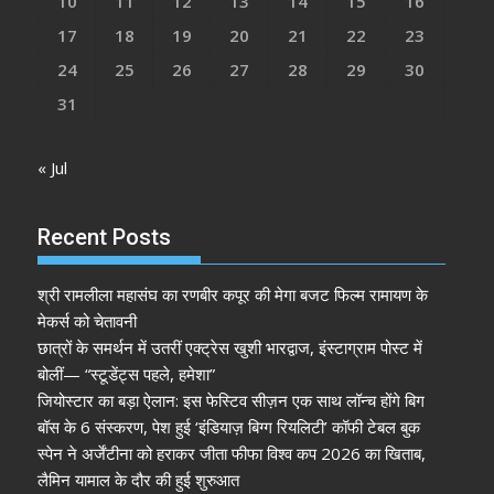
10
11
12
13
14
15
16
17
18
19
20
21
22
23
24
25
26
27
28
29
30
31
« Jul
Recent Posts
श्री रामलीला महासंघ का रणबीर कपूर की मेगा बजट फिल्म रामायण के
मेकर्स को चेतावनी
छात्रों के समर्थन में उतरीं एक्ट्रेस खुशी भारद्वाज, इंस्टाग्राम पोस्ट में
बोलीं— “स्टूडेंट्स पहले, हमेशा”
जियोस्टार का बड़ा ऐलान: इस फेस्टिव सीज़न एक साथ लॉन्च होंगे बिग
बॉस के 6 संस्करण, पेश हुई ‘इंडियाज़ बिग्ग रियलिटी’ कॉफी टेबल बुक
स्पेन ने अर्जेंटीना को हराकर जीता फीफा विश्व कप 2026 का खिताब,
लैमिन यामाल के दौर की हुई शुरुआत