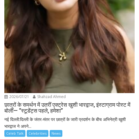
2026/07/21
Shahzad Ahmed
छात्रों के समर्थन में उतरीं एक्ट्रेस खुशी भारद्वाज, इंस्टाग्राम पोस्ट में
बोलीं— “स्टूडेंट्स पहले, हमेशा”
नई दिल्ली:दिल्ली के जंतर-मंतर पर छात्रों के जारी प्रदर्शन के बीच अभिनेत्री खुशी
भारद्वाज ने अपने...
Celeb Talk
Celebrities
News