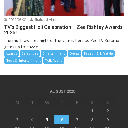
2025/03/01
Shahzad Ahmed
TV’s Biggest Holi Celebration – Zee Rishtey Awards
2025!
The much-awaited night of the year is here as Zee TV Kutumb
gears up to dazzle...
Awards
Celebrities
Entertainment
Events
Fashion & Lifestyle
News & Entertainment
Telly World
AUGUST 2026
M
T
W
T
F
S
S
1
2
3
4
5
6
7
8
9