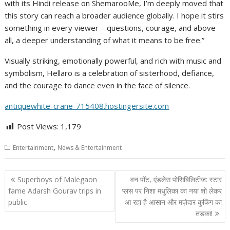
with its Hindi release on ShemarooMe, I’m deeply moved that
this story can reach a broader audience globally. I hope it stirs
something in every viewer—questions, courage, and above
all, a deeper understanding of what it means to be free.”
Visually striking, emotionally powerful, and rich with music and
symbolism, Hellaro is a celebration of sisterhood, defiance,
and the courage to dance even in the face of silence.
antiquewhite-crane-715408.hostingersite.com
Post Views:
1,179
,
Entertainment
News & Entertainment
Post
Superboys of Malegaon
वन पॉट, एंडलेस पोसिबिलिटीज: स्टार
navigation
fame Adarsh Gourav trips in
प्लस पर निशा मधुलिका का नया शो लेकर
public
आ रहा है आसान और मज़ेदार कुकिंग का
तड़का!