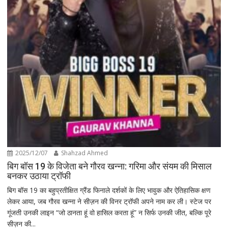
2025/12/07
Shahzad Ahmed
बिग बॉस 19 के विजेता बने गौरव खन्ना: गरिमा और संयम की मिसाल
बनकर उठाया ट्रॉफी
बिग बॉस 19 का बहुप्रतीक्षित ग्रैंड फिनाले दर्शकों के लिए भावुक और ऐतिहासिक क्षण
लेकर आया, जब गौरव खन्ना ने सीज़न की विनर ट्रॉफी अपने नाम कर ली। स्टेज पर
गूंजती उनकी लाइन “जो ठानता हूं वो हासिल करता हूं” न सिर्फ उनकी जीत, बल्कि पूरे
सीज़न की...