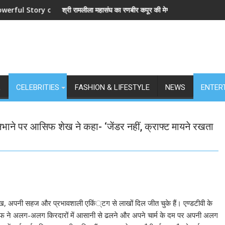
ory of Revenge and Love
श्री रामलीला महासंघ का रणबीर कपूर की मेगा बजट फिल्म रामायण के मेकर्स को चे
L
CELEBRITIES
FASHION & LIFESTYLE
NEWS
ENTER
िभाने पर आसिफ शेख ने कहा- ‘जेंडर नहीं, क्राफ्ट मायने रखता
ेख, अपनी सहज और प्रभावशाली एकिं्टग से लाखों दिल जीत चुके हैं। एण्डटीवी के
ूर आसिफ ने अलग-अलग किरदारों में आसानी से ढलने और अपने चार्म के दम पर अपनी अलग