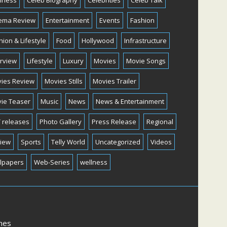
iness
Celeb Biography
Celebrities
Celeb Talk
ema Review
Entertainment
Events
Fashion
hion & Lifestyle
Food
Hollywood
Infrastructure
erview
Lifestyle
Luxury
Movies
Movie Songs
ies Review
Movies Stills
Movies Trailer
ie Teaser
Music
News
News & Entertainment
 releases
Photo Gallery
Press Release
Regional
iew
Sports
Telly World
Uncategorized
Videos
lpapers
Web-Series
wellness
mes