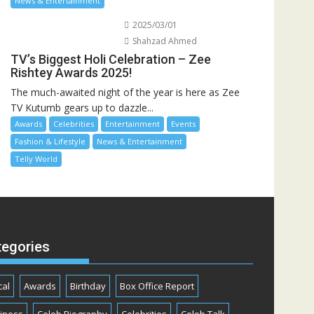
News & Entertainment
2025/03/01
Shahzad Ahmed
TV’s Biggest Holi Celebration – Zee
Rishtey Awards 2025!
The much-awaited night of the year is here as Zee
TV Kutumb gears up to dazzle...
Awards
Celebrities
Entertainment
Events
Fashion & Lifestyle
News & Entertainment
Telly World
tegories
cal
Awards
Birthday
Box Office Report