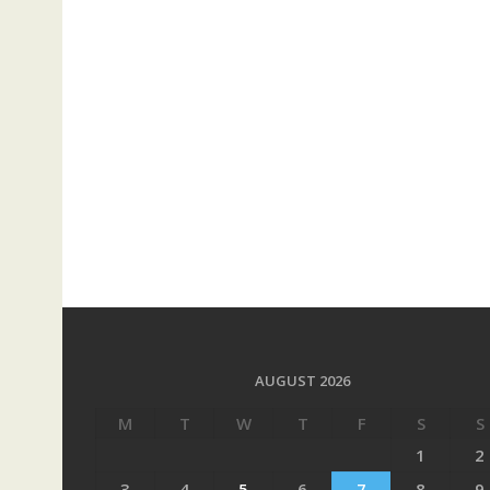
AUGUST 2026
M
T
W
T
F
S
S
1
2
3
4
5
6
7
8
9