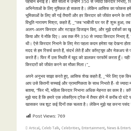
पहचान बनाई है। बीते सालों में उन्होंने 350 से ज्यादा किरदार निभाए,
अभिनेताओं के लिए मुश्किल हो सकता है। लेकिन आसिफ का फोकस हमेशा क
भूमिकाओं के लिए की गई तैयारी और हर किरदार को जीवंत बनाने के तरी
विभूति नारायण मिश्रा, कहते हैं, _“जब ‘भाबीजी घर पर हैं’ शुरू हुआ, तब
अलग-अलग किरदार और स्टाइल़ डिजाइन किए, और मुझे दर्शकों का खूब प्य
किया और ये मौके दिए। अब तक मैंने 350 से ज्यादा किरदार निभाए हैं
थी। ऐसे किरदार निभाने के लिए मेरा पहला कदम हमेशा यह देखना हो
मदद से हम रिसर्च करते हैं, संदर्भ लेते हैं और कॉस्ट्यूम और मेकअप से 
करते हैं। फिर मैं उस स्थिति में खुद को डालकर परफॉर्म करता हूँ। यही 
किरदारों को जीवंत करने का मौका मिला।”_
अपने अनुभव साझा करते हुए, आसिफ शेख कहते हैं, _“मेरे लिए एक किरदा
आप उसे कितनी सच्चाई और प्रामाणिकता के साथ निभाते हैं- वो ज्यादा मह
बताया, “फिर भी, महिला किरदार निभाना अधिक मेहनत का काम है। कॉस्ट
मुझे याद है कि हमारे एक लोकप्रिय ट्रैक में तैयार होने में करीब दो घं
खासकर जब शूट कई दिनों तक चलता है। लेकिन मुझे यह करना पसंद 
Post Views:
769
,
,
,
,
Artical
Celeb Talk
Celebrities
Entertainment
News & Entert