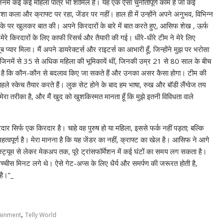
 जिनमें कई कई महिला पात्र भी शामिल हैं। यह एक ऐसा चुनौतीपूर्ण काम है जो कई
ला और क्राफ्ट पर रहा, जेंडर पर नहीं। हाल ही में उन्होंने अपने अनुभव, विभिन्न
के पर खुलकर बात की। अपने किरदारों के बारे में बात करते हुए, आसिफ शेख , ऊर्फ
 मेरे किरदारों के लिए काफी रिसर्च और तैयारी की गई। धीरे-धीरे टीम ने मेरे लिए
ार मिला। मैं अपने डायरेक्टर्स और राइटर्स का आभारी हूँ, जिन्होंने मुझ पर भरोसा
, जिनमें से 35 से अधिक महिला की भूमिकायें थीं, जिनकी उम्र 21 से 80 साल के बीच
ता है कि कौन-कौन से बदलाव किए जा सकते हैं और उनका असर कैसा होगा। टीम की
पहले स्केच तैयार करते हैं। लुक सेट होने के बाद हम भाषा, रुख और बॉडी लैंग्वेज तय
मेरा तरीका है, और मैं खुद को खुशकिस्मत मानता हूँ कि मुझे इतनी विविधता वाले
र सिर्फ एक किरदार है। चाहे वह पुरुष हो या महिला, इससे फर्क नहीं पड़ता; बल्कि
त्वपूर्ण है। मेरा मानना है कि यह जेंडर का नहीं, क्राफ्ट का खेल है। आसिफ ने आगे
्यूम से लेकर मेकअप तक, पूरे ट्रांसफॉर्मेशन में कई घंटों का समय लग सकता है।
टे पच्चीस मिनट लगे थे। ऐसे गेट-अप्स के लिए धैर्य और समर्पण की जरूरत होती है,
है।”_
,
ainment
Telly World