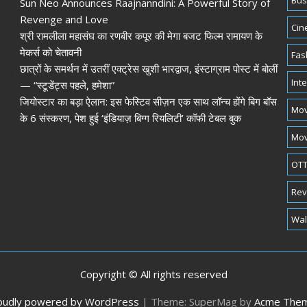
Bus
Sun Neo Announces Raajnanndini: A Powerful Story of
Revenge and Love
Cin
श्री रामलीला महासंघ का रणबीर कपूर की मेगा बजट फिल्म रामायण के
मेकर्स को चेतावनी
Fas
छात्रों के समर्थन में उतरीं एक्ट्रेस खुशी भारद्वाज, इंस्टाग्राम पोस्ट में बोलीं
Int
— “स्टूडेंट्स पहले, हमेशा”
जियोस्टार का बड़ा ऐलान: इस फेस्टिव सीज़न एक साथ लॉन्च होंगे बिग बॉस
Mov
के 6 संस्करण, पेश हुई ‘इंडियाज़ बिग्ग रियलिटी’ कॉफी टेबल बुक
Mov
OTT
Rev
Wal
Copyright © All rights reserved
oudly powered by WordPress
|
Theme: SuperMag by
Acme The