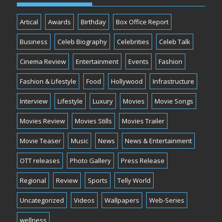
Artical
Awards
Birthday
Box Office Report
Business
Celeb Biography
Celebrities
Celeb Talk
Cinema Review
Entertainment
Events
Fashion
Fashion & Lifestyle
Food
Hollywood
Infrastructure
Interview
Lifestyle
Luxury
Movies
Movie Songs
Movies Review
Movies Stills
Movies Trailer
Movie Teaser
Music
News
News & Entertainment
OTT releases
Photo Gallery
Press Release
Regional
Review
Sports
Telly World
Uncategorized
Videos
Wallpapers
Web-Series
wellness