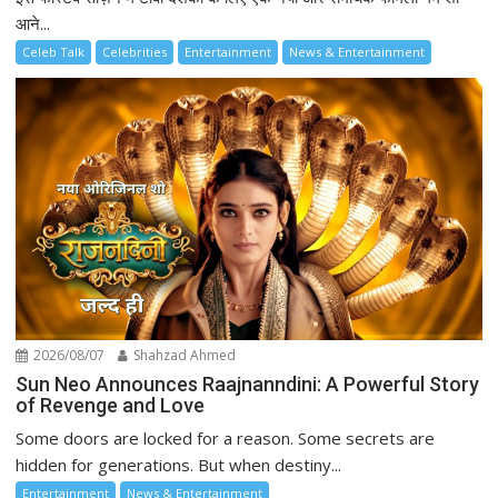
आने...
Celeb Talk
Celebrities
Entertainment
News & Entertainment
2026/08/07
Shahzad Ahmed
Sun Neo Announces Raajnanndini: A Powerful Story
of Revenge and Love
Some doors are locked for a reason. Some secrets are
hidden for generations. But when destiny...
Entertainment
News & Entertainment