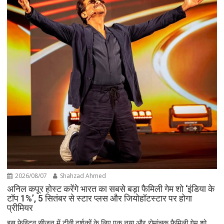
2026/08/07
Shahzad Ahmed
अनिल कपूर होस्ट करेंगे भारत का सबसे बड़ा फैमिली गेम शो ‘इंडिया के
टॉप 1%’, 5 सितंबर से स्टार प्लस और जियोहॉटस्टार पर होगा
प्रीमियर
इस फेस्टिव सीज़न में टीवी दर्शकों के लिए एक नया और रोमांचक फैमिली गेम शो