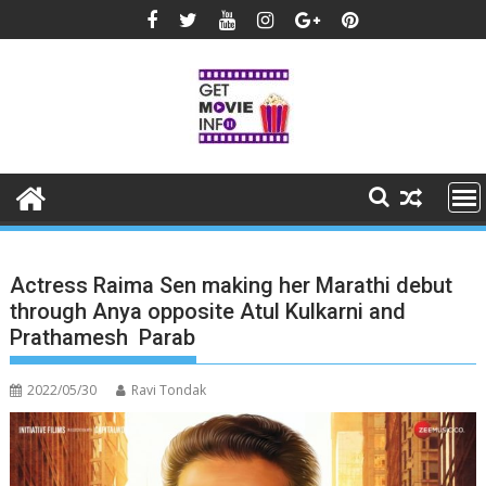
Skip
to
content
Actress Raima Sen making her Marathi debut
through Anya opposite Atul Kulkarni and
Prathamesh Parab
2022/05/30
Ravi Tondak