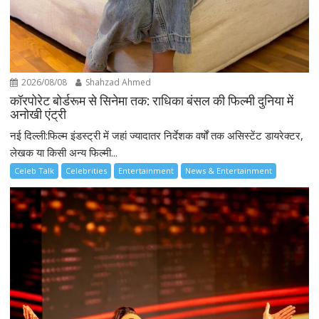
2026/08/08
Shahzad Ahmed
कॉरपोरेट बोर्डरूम से सिनेमा तक: राधिका बंसल की फिल्मी दुनिया में
अनोखी एंट्री
नई दिल्ली:फिल्म इंडस्ट्री में जहां ज्यादातर निर्देशक वर्षों तक असिस्टेंट डायरेक्टर,
लेखक या किसी अन्य फिल्मी...
Celeb Talk
Celebrities
Entertainment
News & Entertainment