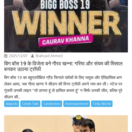
2025/12/07
Shahzad Ahmed
बिग बॉस 19 के विजेता बने गौरव खन्ना: गरिमा और संयम की मिसाल
बनकर उठाया ट्रॉफी
बिग बॉस 19 का बहुप्रतीक्षित ग्रैंड फिनाले दर्शकों के लिए भावुक और ऐतिहासिक क्षण
लेकर आया, जब गौरव खन्ना ने सीज़न की विनर ट्रॉफी अपने नाम कर ली। स्टेज पर
गूंजती उनकी लाइन “जो ठानता हूं वो हासिल करता हूं” न सिर्फ उनकी जीत, बल्कि पूरे
सीज़न की...
Awards
Celeb Talk
Celebrities
Entertainment
Telly World