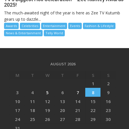
2025!
The much-awaited night of the year is here as Zee TV Kutumb
gears up to dazzle...
Awards
Celebrities
Entertainment
Events
Fashion & Lifestyle
News & Entertainment
Telly World
AUGUST 2026
M
T
W
T
F
S
S
1
2
3
4
5
6
7
8
9
10
11
12
13
14
15
16
17
18
19
20
21
22
23
24
25
26
27
28
29
30
31