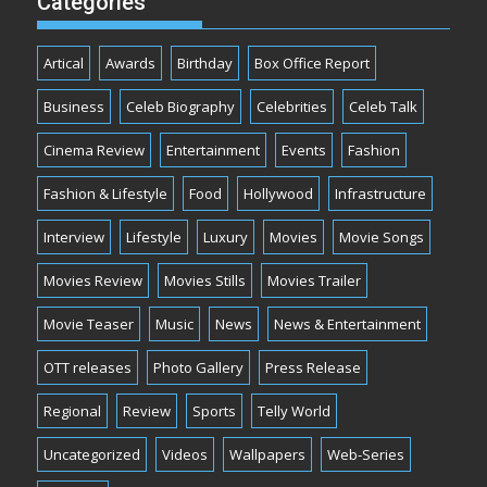
Categories
Artical
Awards
Birthday
Box Office Report
Business
Celeb Biography
Celebrities
Celeb Talk
Cinema Review
Entertainment
Events
Fashion
Fashion & Lifestyle
Food
Hollywood
Infrastructure
Interview
Lifestyle
Luxury
Movies
Movie Songs
Movies Review
Movies Stills
Movies Trailer
Movie Teaser
Music
News
News & Entertainment
OTT releases
Photo Gallery
Press Release
Regional
Review
Sports
Telly World
Uncategorized
Videos
Wallpapers
Web-Series