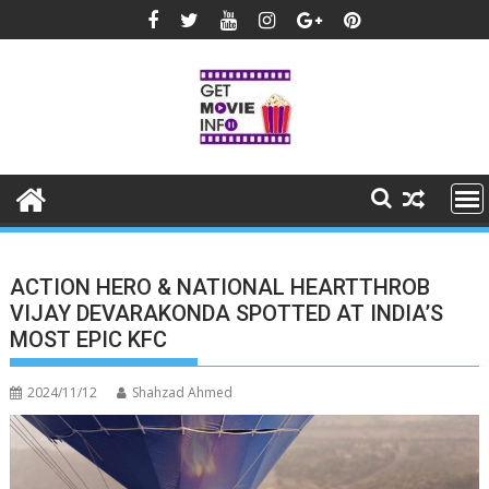
Skip
to
content
ACTION HERO & NATIONAL HEARTTHROB
VIJAY DEVARAKONDA SPOTTED AT INDIA’S
MOST EPIC KFC
2024/11/12
Shahzad Ahmed