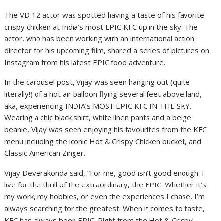
The VD 12 actor was spotted having a taste of his favorite
crispy chicken at India’s most EPIC KFC up in the sky. The
actor, who has been working with an international action
director for his upcoming film, shared a series of pictures on
Instagram from his latest EPIC food adventure.
In the carousel post, Vijay was seen hanging out (quite
literally!) of a hot air balloon flying several feet above land,
aka, experiencing INDIA’s MOST EPIC KFC IN THE SKY.
Wearing a chic black shirt, white linen pants and a beige
beanie, Vijay was seen enjoying his favourites from the KFC
menu including the iconic Hot & Crispy Chicken bucket, and
Classic American Zinger.
Vijay Deverakonda said, “For me, good isn’t good enough. I
live for the thrill of the extraordinary, the EPIC. Whether it’s
my work, my hobbies, or even the experiences I chase, I’m
always searching for the greatest. When it comes to taste,
KFC has always been EPIC. Right from the Hot & Crispy