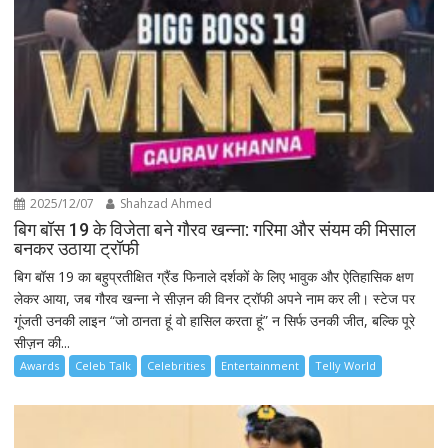
2025/12/07
Shahzad Ahmed
बिग बॉस 19 के विजेता बने गौरव खन्ना: गरिमा और संयम की मिसाल
बनकर उठाया ट्रॉफी
बिग बॉस 19 का बहुप्रतीक्षित ग्रैंड फिनाले दर्शकों के लिए भावुक और ऐतिहासिक क्षण
लेकर आया, जब गौरव खन्ना ने सीज़न की विनर ट्रॉफी अपने नाम कर ली। स्टेज पर
गूंजती उनकी लाइन “जो ठानता हूं वो हासिल करता हूं” न सिर्फ उनकी जीत, बल्कि पूरे
सीज़न की...
Awards
Celeb Talk
Celebrities
Entertainment
Telly World