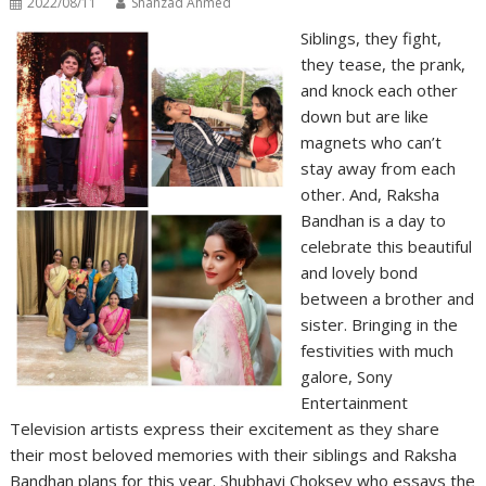
2022/08/11
Shahzad Ahmed
Siblings, they fight,
they tease, the prank,
and knock each other
down but are like
magnets who can’t
stay away from each
other. And, Raksha
Bandhan is a day to
celebrate this beautiful
and lovely bond
between a brother and
sister. Bringing in the
festivities with much
galore, Sony
Entertainment
Television artists express their excitement as they share
their most beloved memories with their siblings and Raksha
Bandhan plans for this year. Shubhavi Choksey who essays the