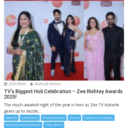
2025/03/01
Shahzad Ahmed
TV’s Biggest Holi Celebration – Zee Rishtey Awards
2025!
The much-awaited night of the year is here as Zee TV Kutumb
gears up to dazzle...
Awards
Celebrities
Entertainment
Events
Fashion & Lifestyle
News & Entertainment
Telly World