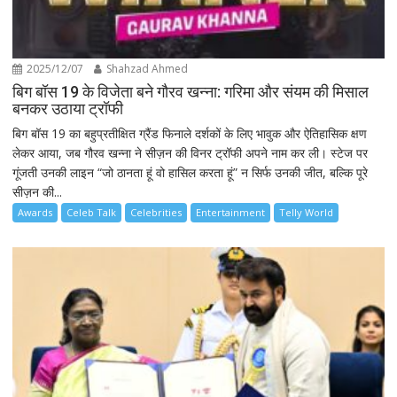
2025/12/07
Shahzad Ahmed
बिग बॉस 19 के विजेता बने गौरव खन्ना: गरिमा और संयम की मिसाल
बनकर उठाया ट्रॉफी
बिग बॉस 19 का बहुप्रतीक्षित ग्रैंड फिनाले दर्शकों के लिए भावुक और ऐतिहासिक क्षण
लेकर आया, जब गौरव खन्ना ने सीज़न की विनर ट्रॉफी अपने नाम कर ली। स्टेज पर
गूंजती उनकी लाइन “जो ठानता हूं वो हासिल करता हूं” न सिर्फ उनकी जीत, बल्कि पूरे
सीज़न की...
Awards
Celeb Talk
Celebrities
Entertainment
Telly World