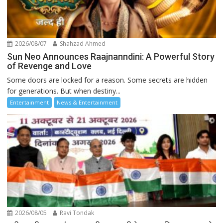
2026/08/07
Shahzad Ahmed
Sun Neo Announces Raajnanndini: A Powerful Story
of Revenge and Love
Some doors are locked for a reason. Some secrets are hidden
for generations. But when destiny...
Entertainment
News & Entertainment
2026/08/05
Ravi Tondak