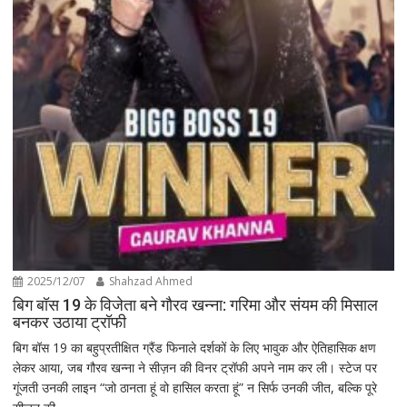
2025/12/07
Shahzad Ahmed
बिग बॉस 19 के विजेता बने गौरव खन्ना: गरिमा और संयम की मिसाल
बनकर उठाया ट्रॉफी
बिग बॉस 19 का बहुप्रतीक्षित ग्रैंड फिनाले दर्शकों के लिए भावुक और ऐतिहासिक क्षण
लेकर आया, जब गौरव खन्ना ने सीज़न की विनर ट्रॉफी अपने नाम कर ली। स्टेज पर
गूंजती उनकी लाइन “जो ठानता हूं वो हासिल करता हूं” न सिर्फ उनकी जीत, बल्कि पूरे