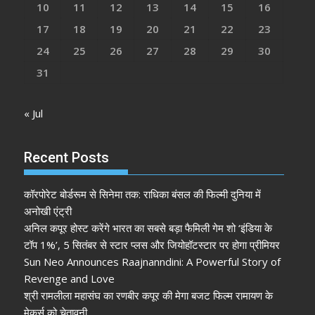
10
11
12
13
14
15
16
17
18
19
20
21
22
23
24
25
26
27
28
29
30
31
« Jul
Recent Posts
कॉरपोरेट बोर्डरूम से सिनेमा तक: राधिका बंसल की फिल्मी दुनिया में
अनोखी एंट्री
अनिल कपूर होस्ट करेंगे भारत का सबसे बड़ा फैमिली गेम शो ‘इंडिया के
टॉप 1%’, 5 सितंबर से स्टार प्लस और जियोहॉटस्टार पर होगा प्रीमियर
Sun Neo Announces Raajnanndini: A Powerful Story of
Revenge and Love
श्री रामलीला महासंघ का रणबीर कपूर की मेगा बजट फिल्म रामायण के
मेकर्स को चेतावनी