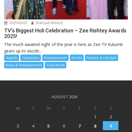
2025/03/01
Shahzad Ahmed
TV’s Biggest Holi Celebration – Zee Rishtey Awards
2025!
The much-awaited night of the year is here as Zee TV Kutumb
gears up to dazzle...
Awards
Celebrities
Entertainment
Events
Fashion & Lifestyle
News & Entertainment
Telly World
AUGUST 2026
M
T
W
T
F
S
S
1
2
3
4
5
6
7
8
9