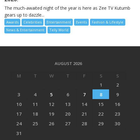
The much-awaited night of the year is here as Zee TV Kutumb
gears up to dazzle...
Awards
Celebrities
Entertainment
Events
Fashion & Lifestyle
News & Entertainment
Telly World
AUGUST 2026
M
T
W
T
F
S
S
1
2
3
4
5
6
7
8
9
10
11
12
13
14
15
16
17
18
19
20
21
22
23
24
25
26
27
28
29
30
31