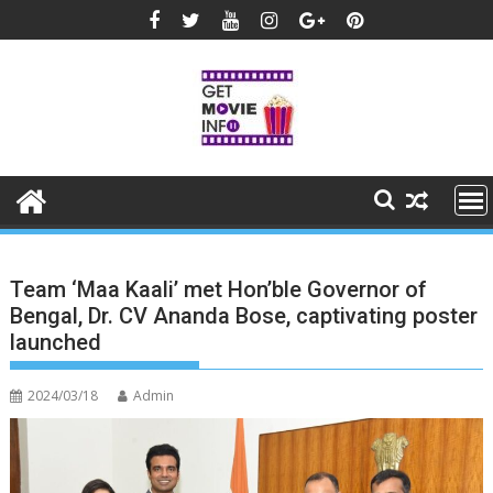
Skip
to
content
Team ‘Maa Kaali’ met Hon’ble Governor of
Bengal, Dr. CV Ananda Bose, captivating poster
launched
2024/03/18
Admin