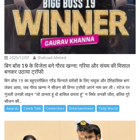
2025/12/07
Shahzad Ahmed
बिग बॉस 19 के विजेता बने गौरव खन्ना: गरिमा और संयम की मिसाल
बनकर उठाया ट्रॉफी
बिग बॉस 19 का बहुप्रतीक्षित ग्रैंड फिनाले दर्शकों के लिए भावुक और ऐतिहासिक क्षण
लेकर आया, जब गौरव खन्ना ने सीज़न की विनर ट्रॉफी अपने नाम कर ली। स्टेज पर
गूंजती उनकी लाइन “जो ठानता हूं वो हासिल करता हूं” न सिर्फ उनकी जीत, बल्कि पूरे
सीज़न की...
Awards
Celeb Talk
Celebrities
Entertainment
Telly World