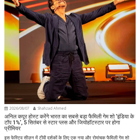
2026/08/07
Shahzad Ahmed
अनिल कपूर होस्ट करेंगे भारत का सबसे बड़ा फैमिली गेम शो ‘इंडिया के
टॉप 1%’, 5 सितंबर से स्टार प्लस और जियोहॉटस्टार पर होगा
प्रीमियर
इस फेस्टिव सीज़न में टीवी दर्शकों के लिए एक नया और रोमांचक फैमिली गेम शो