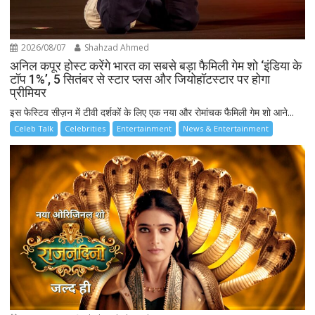
2026/08/07
Shahzad Ahmed
अनिल कपूर होस्ट करेंगे भारत का सबसे बड़ा फैमिली गेम शो ‘इंडिया के
टॉप 1%’, 5 सितंबर से स्टार प्लस और जियोहॉटस्टार पर होगा
प्रीमियर
इस फेस्टिव सीज़न में टीवी दर्शकों के लिए एक नया और रोमांचक फैमिली गेम शो आने...
Celeb Talk
Celebrities
Entertainment
News & Entertainment