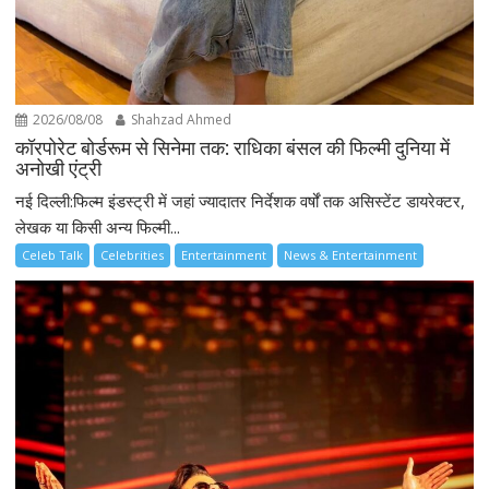
2026/08/08
Shahzad Ahmed
कॉरपोरेट बोर्डरूम से सिनेमा तक: राधिका बंसल की फिल्मी दुनिया में
अनोखी एंट्री
नई दिल्ली:फिल्म इंडस्ट्री में जहां ज्यादातर निर्देशक वर्षों तक असिस्टेंट डायरेक्टर,
लेखक या किसी अन्य फिल्मी...
Celeb Talk
Celebrities
Entertainment
News & Entertainment