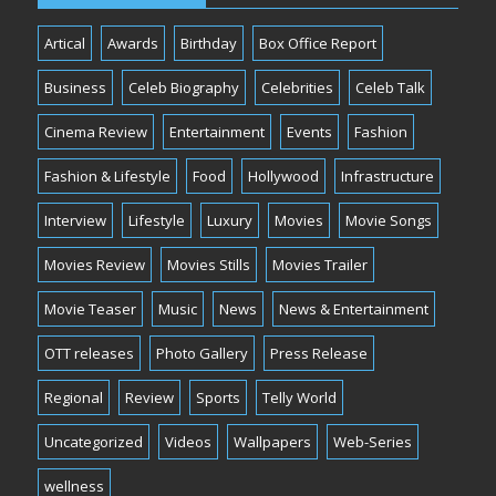
Artical
Awards
Birthday
Box Office Report
Business
Celeb Biography
Celebrities
Celeb Talk
Cinema Review
Entertainment
Events
Fashion
Fashion & Lifestyle
Food
Hollywood
Infrastructure
Interview
Lifestyle
Luxury
Movies
Movie Songs
Movies Review
Movies Stills
Movies Trailer
Movie Teaser
Music
News
News & Entertainment
OTT releases
Photo Gallery
Press Release
Regional
Review
Sports
Telly World
Uncategorized
Videos
Wallpapers
Web-Series
wellness