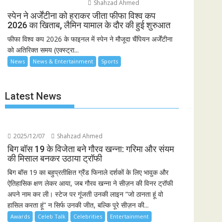
Shahzad Ahmed
स्पेन ने अर्जेंटीना को हराकर जीता फीफा विश्व कप
2026 का खिताब, लैमिन यामाल के दौर की हुई शुरुआत
फीफा विश्व कप 2026 के फाइनल में स्पेन ने मौजूदा चैंपियन अर्जेंटीना
को अतिरिक्त समय (एक्स्ट्रा...
News
News & Entertainment
Sports
Latest News
2025/12/07
Shahzad Ahmed
बिग बॉस 19 के विजेता बने गौरव खन्ना: गरिमा और संयम
की मिसाल बनकर उठाया ट्रॉफी
बिग बॉस 19 का बहुप्रतीक्षित ग्रैंड फिनाले दर्शकों के लिए भावुक और
ऐतिहासिक क्षण लेकर आया, जब गौरव खन्ना ने सीज़न की विनर ट्रॉफी
अपने नाम कर ली। स्टेज पर गूंजती उनकी लाइन “जो ठानता हूं वो
हासिल करता हूं” न सिर्फ उनकी जीत, बल्कि पूरे सीज़न की...
Awards
Celeb Talk
Celebrities
Entertainment