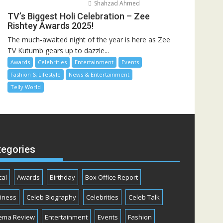
Shahzad Ahmed
TV’s Biggest Holi Celebration – Zee
Rishtey Awards 2025!
The much-awaited night of the year is here as Zee
TV Kutumb gears up to dazzle...
Awards
Celebrities
Entertainment
Events
Fashion & Lifestyle
News & Entertainment
Telly World
tegories
cal
Awards
Birthday
Box Office Report
iness
Celeb Biography
Celebrities
Celeb Talk
ema Review
Entertainment
Events
Fashion