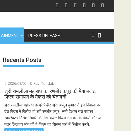
ताब, लैमिन यामाल के दौर की हुई शुरुआत
भारत से विश्व तक 'रामायणम्' की भव्य उड़ान शुरू: नई दिल्ली में 'प्रथम सं
TAINMENT
PRESS RELEASE
Recents Posts
2026/08/05
Ravi Tondak
श्री रामलीला महासंघ का रणबीर कपूर की मेगा बजट
फिल्म रामायण के मेकर्स को चेतावनी
श्री रामलीला महासंघ के प्रेसिडेंट श्री अर्जुन कुमार ने इस दिवाली पर
देश विदेश में रिलीज हो रही रणबीर कपूर, सनी देओल यश स्टारर
डायरेक्टर नितेश तिवारी की मेगा बजट फिल्म रामायण के मेकर्स को एक
पत्र लिखकर मांग की है फिल्म को सिनेमा घरों में रिलीज करने...
News & Entertainment