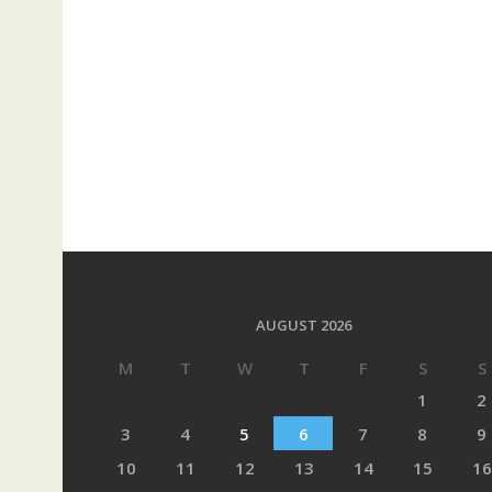
AUGUST 2026
M
T
W
T
F
S
S
1
2
3
4
5
6
7
8
9
10
11
12
13
14
15
16