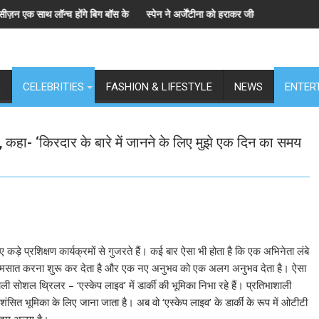
ॉन्च होंगे बिग बॉस के 6 संस्करण, पेश हुई 'इंडियाज़ बिग्ग रियलिटी' कॉफी टेबल बुक
स्पेन ने अर्जेंटीना को हराकर जीता फीफा विश्व कप 2026 का खि
L
CELEBRITIES
FASHION & LIFESTYLE
NEWS
ENTER
त, कहा- ‘किरदार के बारे में जानने के लिए मुझे एक दिन का समय
ड़े प्रशिक्षण कार्यक्रमों से गुजरते हैं। कई बार ऐसा भी होता है कि एक अभिनेता लंबे
त्मसात करना शुरू कर देता है और एक नए अनुभव को एक अलग अनुभव देता है। ऐसा
ी सोशल थ्रिलर – ‘एस्केप लाइव’ में डार्की की भूमिका निभा रहे हैं। प्रतिभाशाली
सित भूमिका के लिए जाना जाता है। अब वो ‘एस्केप लाइव’ के डार्की के रूप में ओटीटी