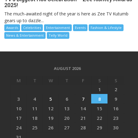
2025!
The much-awaited night of the year is here as Zee TV Kutumb
gears up to dazzle...
Awards
Celebrities
Entertainment
Events
Fashion & Lifestyle
News & Entertainment
Telly World
AUGUST 2026
M
T
W
T
F
S
S
1
2
3
4
5
6
7
8
9
10
11
12
13
14
15
16
17
18
19
20
21
22
23
24
25
26
27
28
29
30
31