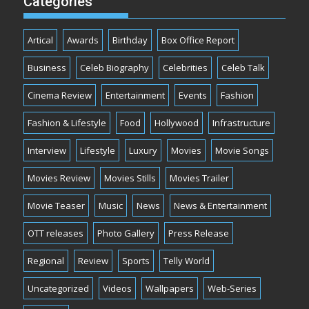
Categories
Artical
Awards
Birthday
Box Office Report
Business
Celeb Biography
Celebrities
Celeb Talk
Cinema Review
Entertainment
Events
Fashion
Fashion & Lifestyle
Food
Hollywood
Infrastructure
Interview
Lifestyle
Luxury
Movies
Movie Songs
Movies Review
Movies Stills
Movies Trailer
Movie Teaser
Music
News
News & Entertainment
OTT releases
Photo Gallery
Press Release
Regional
Review
Sports
Telly World
Uncategorized
Videos
Wallpapers
Web-Series