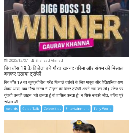
2025/12/07
Shahzad Ahmed
बिग बॉस 19 के विजेता बने गौरव खन्ना: गरिमा और संयम की मिसाल
बनकर उठाया ट्रॉफी
बिग बॉस 19 का बहुप्रतीक्षित ग्रैंड फिनाले दर्शकों के लिए भावुक और ऐतिहासिक क्षण
लेकर आया, जब गौरव खन्ना ने सीज़न की विनर ट्रॉफी अपने नाम कर ली। स्टेज पर
गूंजती उनकी लाइन “जो ठानता हूं वो हासिल करता हूं” न सिर्फ उनकी जीत, बल्कि पूरे
सीज़न की...
Awards
Celeb Talk
Celebrities
Entertainment
Telly World