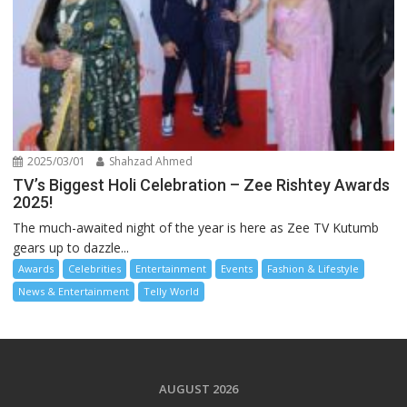
2025/03/01
Shahzad Ahmed
TV’s Biggest Holi Celebration – Zee Rishtey Awards
2025!
The much-awaited night of the year is here as Zee TV Kutumb
gears up to dazzle...
Awards
Celebrities
Entertainment
Events
Fashion & Lifestyle
News & Entertainment
Telly World
AUGUST 2026