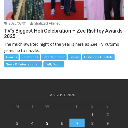
2025/03/01
Shahzad Ahmed
TV’s Biggest Holi Celebration – Zee Rishtey Awards
2025!
The much-awaited night of the year is here as Zee TV Kutumb
gears up to dazzle...
Awards
Celebrities
Entertainment
Events
Fashion & Lifestyle
News & Entertainment
Telly World
AUGUST 2026
M
T
W
T
F
S
S
1
2
3
4
5
6
7
8
9