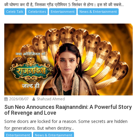
की घोषणा कर दी है, जिसका ग्रैंड प्रीमियर 5 सितंबर से होगा। इस शो की सबसे...
Celeb Talk
Celebrities
Entertainment
News & Entertainment
2026/08/07
Shahzad Ahmed
Sun Neo Announces Raajnanndini: A Powerful Story
of Revenge and Love
Some doors are locked for a reason. Some secrets are hidden
for generations. But when destiny...
Entertainment
News & Entertainment