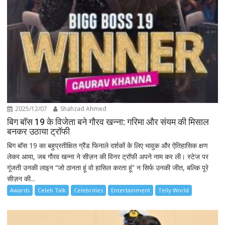
2025/12/07
Shahzad Ahmed
बिग बॉस 19 के विजेता बने गौरव खन्ना: गरिमा और संयम की मिसाल
बनकर उठाया ट्रॉफी
बिग बॉस 19 का बहुप्रतीक्षित ग्रैंड फिनाले दर्शकों के लिए भावुक और ऐतिहासिक क्षण
लेकर आया, जब गौरव खन्ना ने सीज़न की विनर ट्रॉफी अपने नाम कर ली। स्टेज पर
गूंजती उनकी लाइन “जो ठानता हूं वो हासिल करता हूं” न सिर्फ उनकी जीत, बल्कि पूरे
सीज़न की...
Awards
Celeb Talk
Celebrities
Entertainment
Telly World