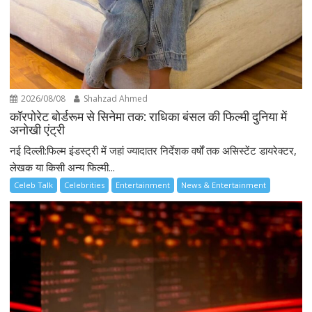
2026/08/08
Shahzad Ahmed
कॉरपोरेट बोर्डरूम से सिनेमा तक: राधिका बंसल की फिल्मी दुनिया में
अनोखी एंट्री
नई दिल्ली:फिल्म इंडस्ट्री में जहां ज्यादातर निर्देशक वर्षों तक असिस्टेंट डायरेक्टर,
लेखक या किसी अन्य फिल्मी...
Celeb Talk
Celebrities
Entertainment
News & Entertainment