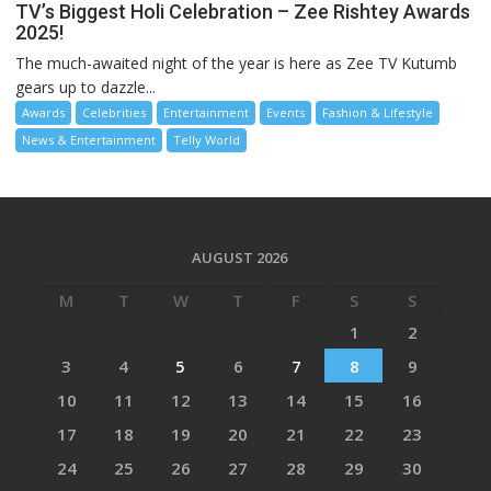
TV’s Biggest Holi Celebration – Zee Rishtey Awards
2025!
The much-awaited night of the year is here as Zee TV Kutumb
gears up to dazzle...
Awards
Celebrities
Entertainment
Events
Fashion & Lifestyle
News & Entertainment
Telly World
AUGUST 2026
M
T
W
T
F
S
S
1
2
3
4
5
6
7
8
9
10
11
12
13
14
15
16
17
18
19
20
21
22
23
24
25
26
27
28
29
30