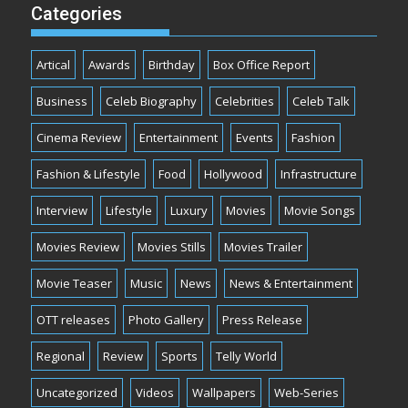
Categories
Artical
Awards
Birthday
Box Office Report
Business
Celeb Biography
Celebrities
Celeb Talk
Cinema Review
Entertainment
Events
Fashion
Fashion & Lifestyle
Food
Hollywood
Infrastructure
Interview
Lifestyle
Luxury
Movies
Movie Songs
Movies Review
Movies Stills
Movies Trailer
Movie Teaser
Music
News
News & Entertainment
OTT releases
Photo Gallery
Press Release
Regional
Review
Sports
Telly World
Uncategorized
Videos
Wallpapers
Web-Series