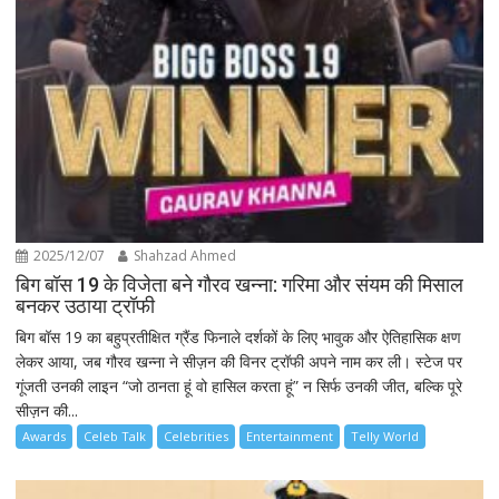
2025/12/07
Shahzad Ahmed
बिग बॉस 19 के विजेता बने गौरव खन्ना: गरिमा और संयम की मिसाल
बनकर उठाया ट्रॉफी
बिग बॉस 19 का बहुप्रतीक्षित ग्रैंड फिनाले दर्शकों के लिए भावुक और ऐतिहासिक क्षण
लेकर आया, जब गौरव खन्ना ने सीज़न की विनर ट्रॉफी अपने नाम कर ली। स्टेज पर
गूंजती उनकी लाइन “जो ठानता हूं वो हासिल करता हूं” न सिर्फ उनकी जीत, बल्कि पूरे
सीज़न की...
Awards
Celeb Talk
Celebrities
Entertainment
Telly World