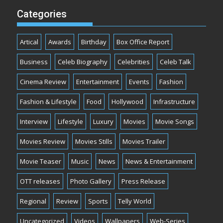
Categories
Artical
Awards
Birthday
Box Office Report
Business
Celeb Biography
Celebrities
Celeb Talk
Cinema Review
Entertainment
Events
Fashion
Fashion & Lifestyle
Food
Hollywood
Infrastructure
Interview
Lifestyle
Luxury
Movies
Movie Songs
Movies Review
Movies Stills
Movies Trailer
Movie Teaser
Music
News
News & Entertainment
OTT releases
Photo Gallery
Press Release
Regional
Review
Sports
Telly World
Uncategorized
Videos
Wallpapers
Web-Series