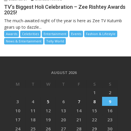
TV’s Biggest Holi Celebration – Zee Rishtey Awards
2025!
The much-awaited night of the year is here as Zee TV Kutumb
gears up to dazzle...
Awards
Celebrities
Entertainment
Events
Fashion & Lifestyle
News & Entertainment
Telly World
AUGUST 2026
M
T
W
T
F
S
S
1
2
3
4
5
6
7
8
9
10
11
12
13
14
15
16
17
18
19
20
21
22
23
24
25
26
27
28
29
30