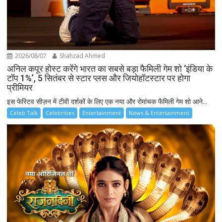
2026/08/07
Shahzad Ahmed
अनिल कपूर होस्ट करेंगे भारत का सबसे बड़ा फैमिली गेम शो ‘इंडिया के
टॉप 1%’, 5 सितंबर से स्टार प्लस और जियोहॉटस्टार पर होगा
प्रीमियर
इस फेस्टिव सीज़न में टीवी दर्शकों के लिए एक नया और रोमांचक फैमिली गेम शो आने...
Celeb Talk
Celebrities
Entertainment
News & Entertainment