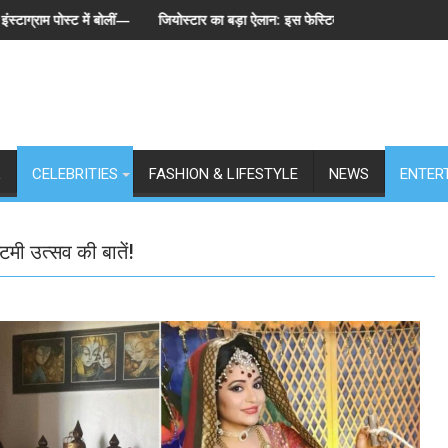
ंट्स पहले, हमेशा"
योस्टार का बड़ा ऐलान: इस फेस्टिव सीज़न एक साथ लॉन्च होंगे बिग बॉस के 6 संस्करण, पेश हु
स्पेन ने अर्
L
CELEBRITIES
FASHION & LIFESTYLE
NEWS
ENTER
टमी उत्सव की बातें!