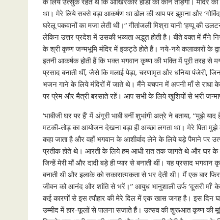
के लिये उत्सुक रहते थे कि आखिरकार हांडी को कौन तोड़ेगा। मंदिर
था। मेरे लिये सबसे बड़ा आकर्षण था ढोल की थाप पर झूमना और ‘गोविंदा 
घरेलू पकवानों का मजा लेती थी।“ गीतांजली मिश्रा यानी ‘हप्पू की उलटन 
लेकिन उत्तर प्रदेश में उसकी भव्यता अद्भुत होती है। बीते वक्त में मैंन
के श्री कृष्ण जन्मभूमि मंदिर में इकट्ठे होते हैं। नये-नये कलाकारों के द
इतनी आकर्षक होती हैं कि भक्त भगवान कृष्ण की भक्ति में पूरी तरह से मग्
प्रसाद बनाती थीं, जैसे कि मलाई पेड़ा, चरणामृत और धनिया पंजेरी, 
भजन गाने के लिये मंदिरों में जाते थे। मैंने बचपन में अपनी माँ से राध
पर प्रेम और मैत्री बरसाते रहें। आप सभी के लिये खुशियों से भरी जन्मा
‘भाबीजी घर पर हैं’ में अंगूरी भाबी बनीं शुभांगी अत्रे ने बताया, ‘‘मुझे 
मटकी-तोड़ का आयोजन देखना बड़ा ही अच्छा लगता था। मेरे पिता मुझे मशह
कहा जाता है और वहाँ भगवान के आशीर्वाद लेने के लिये बड़े पैमाने पर उत्
प्रतीक होते थे। आरती के लिये हम आधी रात तक जागते थे और घर के ब
जिन्हें मेरी माँ और दादी बड़े ही प्यार से बनाती थीं। यह प्रसाद भगवान क
बनाती थी और इलाके को सकारात्मकता से भर देती थी। मैं एक बार फिर
जीवन को आनंद और शांति से भरें।’’ आयुध भानुशाली उर्फ ‘दूसरी माँ’ के कृ
कई कारणों से इस त्यौहार की मेरे दिल में एक खास जगह है। इस दिन घर
उम्मीद में हार-फूलों से पालना सजाते हैं। उत्सव की शुरूआत कृष्ण की मू