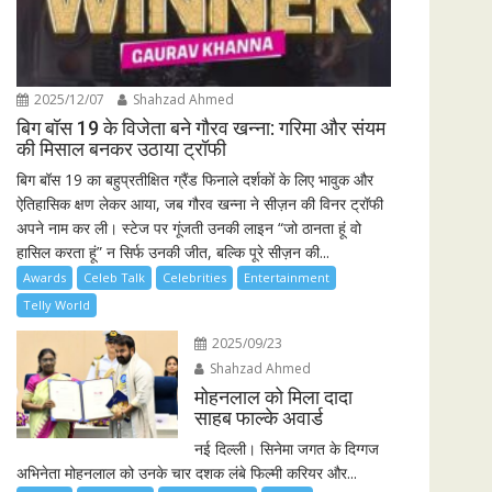
2025/12/07
Shahzad Ahmed
बिग बॉस 19 के विजेता बने गौरव खन्ना: गरिमा और संयम
की मिसाल बनकर उठाया ट्रॉफी
बिग बॉस 19 का बहुप्रतीक्षित ग्रैंड फिनाले दर्शकों के लिए भावुक और
ऐतिहासिक क्षण लेकर आया, जब गौरव खन्ना ने सीज़न की विनर ट्रॉफी
अपने नाम कर ली। स्टेज पर गूंजती उनकी लाइन “जो ठानता हूं वो
हासिल करता हूं” न सिर्फ उनकी जीत, बल्कि पूरे सीज़न की...
Awards
Celeb Talk
Celebrities
Entertainment
Telly World
2025/09/23
Shahzad Ahmed
मोहनलाल को मिला दादा
साहब फाल्के अवार्ड
नई दिल्ली। सिनेमा जगत के दिग्गज
अभिनेता मोहनलाल को उनके चार दशक लंबे फिल्मी करियर और...