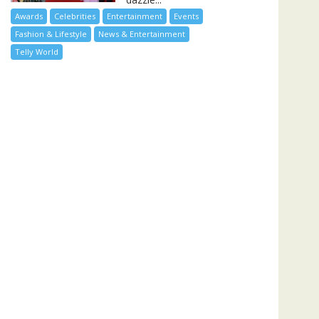
Awards
Celebrities
Entertainment
Events
Fashion & Lifestyle
News & Entertainment
Telly World