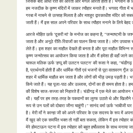
जिसके बाद आधी रात की आरती और मंगल आरती होती है। भगवान के लिये हम
हम नजदीक के कृष्ण मंदिरों में जाकर त्यौहार मनाते हैं। भगवद गीता में
गरबा में नाचने से उत्साह मिलता है और मशहूर द्वारकाधीश मंदिर को सबसे
जाती हैं। मैं इस साल अपने परिवार के साथ त्यौहार मनाने के लिये बेहद उ
आरजे मोहित ऊर्फ ‘दूसरी मां‘ के मनोज का कहना है, ‘‘जन्माष्टमी के ज
जाता है और अनूठे रीति-रिवाजों का पालन किया जाता है। लोग उपवास रखते है
लेते हैं। इस शहर का माहौल देखते ही बनता है और पूरा माहौल विभिन्न सांस
कृष्ण जन्मोत्सव का आयोजन किया जाता है और मैं हमेशा ही वहाँ जाने का म
चारूल मलिक ऊर्फ ‘हप्पू की उलटन पलटन‘ की रूसा ने कहा, ‘‘चंडीगढ़ मे
है, प्रार्थनायें होती हैं और धार्मिक गीतों एवं भजनों से पूरा वातावरण गूँ
शहर में धार्मिक माहौल बन जाता है और लोगों की भीड़ उमड़ पड़ती है। भगवान
किये जाते हैं। यह पूजा-पाठ और उल्लास, दोनों का ही समय होता है। हम अ
की विशेष साज-सज्जा को निहारते हैं। चंडीगढ़ में एक मेले का आयोजन भी
थी। यहाँ पर हम तरह-तरह के पकवानों का लुत्फ उठाते थे और खिलौने ख
रूप से उन पलों को दोबारा जीना चाहूंगी।‘‘ सानंद वर्मा ऊर्फ ‘भाबीजी घर
है। मेरी माँ ने कान्हा जी को अपने परिवार के एक सदस्य के रूप में अप
मैं खुद को एक समर्पित भक्त तो नहीं बता सकता, लेकिन मैं इस त्योहार को
मेरे होमटाऊन पटना में इस त्योहार को बहुत हर्षोल्लास के साथ मनाया जात