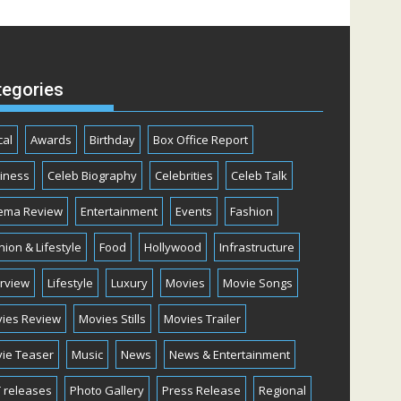
tegories
cal
Awards
Birthday
Box Office Report
iness
Celeb Biography
Celebrities
Celeb Talk
ema Review
Entertainment
Events
Fashion
hion & Lifestyle
Food
Hollywood
Infrastructure
erview
Lifestyle
Luxury
Movies
Movie Songs
ies Review
Movies Stills
Movies Trailer
ie Teaser
Music
News
News & Entertainment
 releases
Photo Gallery
Press Release
Regional