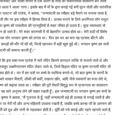
 की सजावट और भक्ति संगीत से एक अलग ही तरह का सकारात्मक वातावरण बन जाता
आला रे आला’ गाना। इसके बाद मैं माँ के द्वारा बनाई गई बनी पूरन पोली और पारंपरिक
पलटन’ की राजेश, ने बताया, ‘‘जन्माष्टमी का त्यौहार बड़े पैमाने पर मनाया जाता है,
े निजी तौर पर इस त्यौहार में हिस्सा लिया है। उत्सव मनाने के लिये अनगिनत लोग मथुरा
्वारा कृष्ण की रासलीला की प्रस्तुतियों से शहर जीवंत हो उठता है। कुछ व्यवस्थाएं तो
न हो जाते हैं। मेरे शहर वाराणसी में भी बेहतरीन उत्सव होता था। मेरी दादी माँ विशेष
जिनका भोग भगवान कृष्ण को लगता था। फिर हम घर का बना यह प्रसाद बाँटने और
ा के कपड़ों की माँग भी की थी, जिन्हें पहनकर मैं बड़ी खुश हुई थी। भगवान कृष्ण हम सभी
ष्टमी की कामना करती हूँ।’’
याद है कि इस वक्त मध्य प्रदेश में सारे मंदिर कितने शानदार तरीके से सजाये जाते थे और
ूर लक्ष्मीनारायण मंदिर लेकर जाते थे, जिसे बिड़ला मंदिर या कृष्ण परनामी मंदिर भी
सव होते थे। घर में हम फर्श पर बच्चे के पदचिन्ह बनाते थे, जो बाल कृष्ण के चरणों के
ने माखन मिश्री, लौकी की बर्फी, मखाना खीर, आदि जैसे पकवानों का मजा लेते थे,
ृष्ण को चढ़ाया जाता था। त्यौहार की पूरी तैयारी विशुद्ध रूप से प्रसन्नता का वातावरण
 यह सारे अनुभव लेने की चाहत रखती हूँ। इस जन्माष्टमी पर भगवान कृष्ण हम सभी के
ष्णा ने बताया, ‘‘मैं गुजरात से हूँ, जहाँ जन्माष्टमी बड़े ही उत्साह से मनाई जाती है और
 पर मेरी माँ और अन्य महिलायें उपवास रखती हैं, जबकि बच्चे कान्हा जी के आगमन की
र्ति को दूध और पानी से नहलाकर होती है। मूर्ति को नये कपड़े और गहने पहनाये जाते हैं,