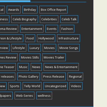
cal
Awards
Birthday
Box Office Report
iness
Celeb Biography
Celebrities
Celeb Talk
ema Review
Entertainment
Events
Fashion
hion & Lifestyle
Food
Hollywood
Infrastructure
erview
Lifestyle
Luxury
Movies
Movie Songs
ies Review
Movies Stills
Movies Trailer
ie Teaser
Music
News
News & Entertainment
 releases
Photo Gallery
Press Release
Regional
iew
Sports
Telly World
Uncategorized
Videos
lpapers
Web-Series
wellness