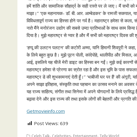
हमें शांति और सामाजिक सौहार्द्र के सही रास्ते पर ले जाए। मैं सभी को 
माझा।’’ ‘एक महानायक- डाॅ. बी. आर. आम्बेडकर‘ के रामजी सकपाल, यानि
विविधतापूर्ण राज्य का हिस्सा होने पर गर्व है। महाराष्ट्र हमेशा से कला,
नाते मैंने मनोरंजन उद्योग की सबसे उम्दा प्रतिभाओं के साथ काम किया ह
दिया है। मुझे महाराष्ट्र से प्यार है और मैं सभी को महाराष्ट्र दिवस की श
‘हप्पू की उलटन पलटन‘ की कटोरी अम्मा, यानि हिमानी शिवपुरी ने कहा, ‘‘महा
के लिये बहुत कुछ है। मुझे पूरन पोली, कांदेपोहे, थालीपीठ और मिसल, आदि 
आई, इसलिये यह चीजें मेरी डाइट का हिस्सा बन गईं। मुझे कई कारणों से 
महाराष्ट्र हमेशा से प्रेरणा का स्रोत रहा है और इस भूमि के पास सफलत
महाराष्ट्र डे की शुभकामनाएं देती हूँ।’’ ‘भाबीजी घर पर हैं‘ की अंगूरी,
अपने साझा इतिहास, संस्कृति तथा पहचान का उत्सव मनाने का अवसर दे
यह राज्य साहित्य, संगीत तथा सिनेमा में अपने योगदानों के लिये प्रसिद
बढ़ावा देने और इस राज्य की तथा इसके लोगों की बेहतरी और प्रगति की द
Getmovieinfo.com
Post Views:
639
,
,
,
Celeb Talk
Celebrities
Entertainment
Telly World