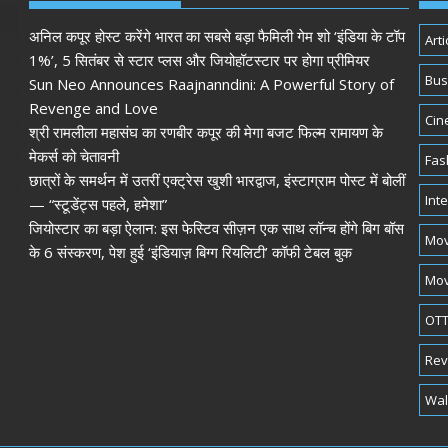
अनिल कपूर होस्ट करेंगे भारत का सबसे बड़ा फैमिली गेम शो ‘इंडिया के टॉप
Arti
1%’, 5 सितंबर से स्टार प्लस और जियोहॉटस्टार पर होगा प्रीमियर
Bus
Sun Neo Announces Raajnanndini: A Powerful Story of
Revenge and Love
Cin
श्री रामलीला महासंघ का रणबीर कपूर की मेगा बजट फिल्म रामायण के
मेकर्स को चेतावनी
Fas
छात्रों के समर्थन में उतरीं एक्ट्रेस खुशी भारद्वाज, इंस्टाग्राम पोस्ट में बोलीं
Int
— “स्टूडेंट्स पहले, हमेशा”
जियोस्टार का बड़ा ऐलान: इस फेस्टिव सीज़न एक साथ लॉन्च होंगे बिग बॉस
Mov
के 6 संस्करण, पेश हुई ‘इंडियाज़ बिग्ग रियलिटी’ कॉफी टेबल बुक
Mov
OTT
Rev
Wal