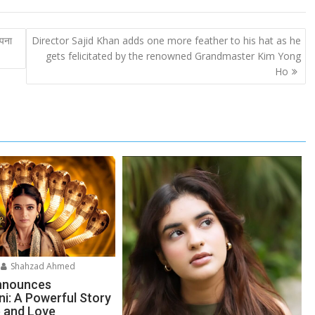
अपना
Director Sajid Khan adds one more feather to his hat as he
gets felicitated by the renowned Grandmaster Kim Yong
Ho
Shahzad Ahmed
nnounces
ni: A Powerful Story
 and Love