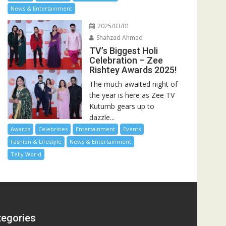
News & Entertainment
2025/03/01
Shahzad Ahmed
TV’s Biggest Holi
Celebration – Zee
Rishtey Awards 2025!
The much-awaited night of
the year is here as Zee TV
Kutumb gears up to
dazzle...
Awards
Celebrities
Entertainment
Events
Fashion & Lifestyle
News & Entertainment
Telly World
tegories