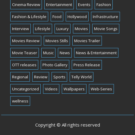
Cinema Review
Entertainment
Events
Fashion
Fashion & Lifestyle
Food
Hollywood
Infrastructure
Interview
Lifestyle
Luxury
Movies
Movie Songs
Movies Review
Movies Stills
Movies Trailer
Movie Teaser
Music
News
News & Entertainment
OTT releases
Photo Gallery
Press Release
Regional
Review
Sports
Telly World
Uncategorized
Videos
Wallpapers
Web-Series
wellness
Copyright © All rights reserved