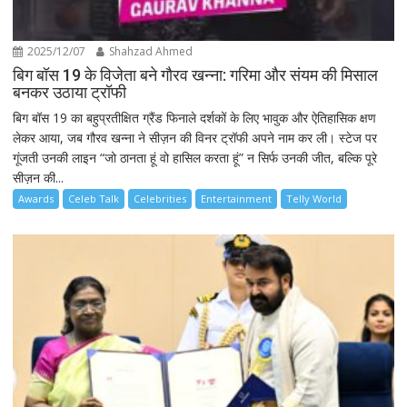
2025/12/07
Shahzad Ahmed
बिग बॉस 19 के विजेता बने गौरव खन्ना: गरिमा और संयम की मिसाल
बनकर उठाया ट्रॉफी
बिग बॉस 19 का बहुप्रतीक्षित ग्रैंड फिनाले दर्शकों के लिए भावुक और ऐतिहासिक क्षण
लेकर आया, जब गौरव खन्ना ने सीज़न की विनर ट्रॉफी अपने नाम कर ली। स्टेज पर
गूंजती उनकी लाइन “जो ठानता हूं वो हासिल करता हूं” न सिर्फ उनकी जीत, बल्कि पूरे
सीज़न की...
Awards
Celeb Talk
Celebrities
Entertainment
Telly World