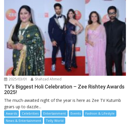
2025/03/01
Shahzad Ahmed
TV’s Biggest Holi Celebration – Zee Rishtey Awards
2025!
The much-awaited night of the year is here as Zee TV Kutumb
gears up to dazzle...
Awards
Celebrities
Entertainment
Events
Fashion & Lifestyle
News & Entertainment
Telly World