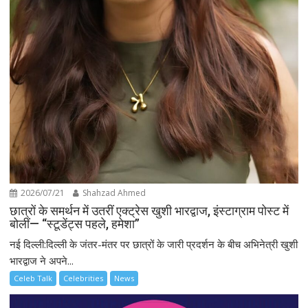
2026/07/21
Shahzad Ahmed
छात्रों के समर्थन में उतरीं एक्ट्रेस खुशी भारद्वाज, इंस्टाग्राम पोस्ट में
बोलीं— “स्टूडेंट्स पहले, हमेशा”
नई दिल्ली:दिल्ली के जंतर-मंतर पर छात्रों के जारी प्रदर्शन के बीच अभिनेत्री खुशी
भारद्वाज ने अपने...
Celeb Talk
Celebrities
News