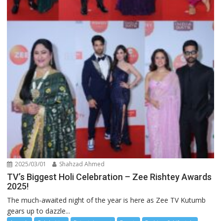
2025/03/01
Shahzad Ahmed
TV’s Biggest Holi Celebration – Zee Rishtey Awards
2025!
The much-awaited night of the year is here as Zee TV Kutumb
gears up to dazzle...