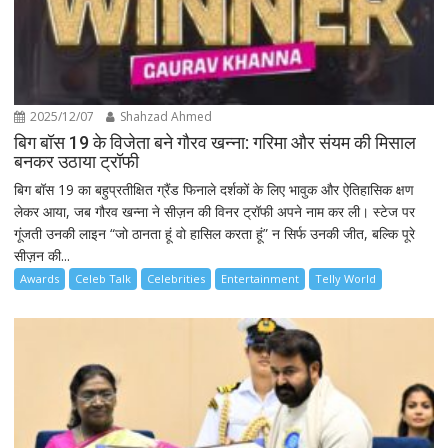
2025/12/07
Shahzad Ahmed
बिग बॉस 19 के विजेता बने गौरव खन्ना: गरिमा और संयम की मिसाल
बनकर उठाया ट्रॉफी
बिग बॉस 19 का बहुप्रतीक्षित ग्रैंड फिनाले दर्शकों के लिए भावुक और ऐतिहासिक क्षण
लेकर आया, जब गौरव खन्ना ने सीज़न की विनर ट्रॉफी अपने नाम कर ली। स्टेज पर
गूंजती उनकी लाइन “जो ठानता हूं वो हासिल करता हूं” न सिर्फ उनकी जीत, बल्कि पूरे
सीज़न की...
Awards
Celeb Talk
Celebrities
Entertainment
Telly World