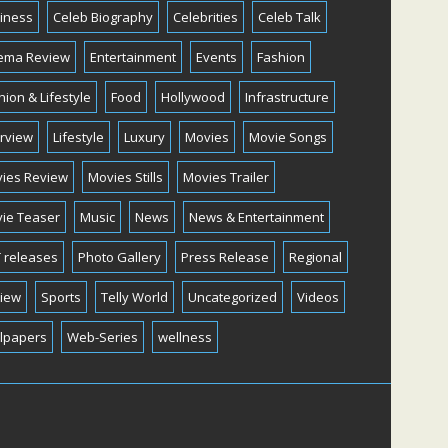
iness
Celeb Biography
Celebrities
Celeb Talk
ema Review
Entertainment
Events
Fashion
hion & Lifestyle
Food
Hollywood
Infrastructure
erview
Lifestyle
Luxury
Movies
Movie Songs
ies Review
Movies Stills
Movies Trailer
ie Teaser
Music
News
News & Entertainment
 releases
Photo Gallery
Press Release
Regional
iew
Sports
Telly World
Uncategorized
Videos
lpapers
Web-Series
wellness