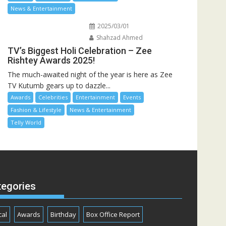
News & Entertainment
2025/03/01
Shahzad Ahmed
TV’s Biggest Holi Celebration – Zee
Rishtey Awards 2025!
The much-awaited night of the year is here as Zee
TV Kutumb gears up to dazzle...
Awards
Celebrities
Entertainment
Events
Fashion & Lifestyle
News & Entertainment
Telly World
tegories
cal
Awards
Birthday
Box Office Report