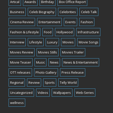
Artical
Awards
Birthday
Box Office Report
Business
Celeb Biography
Celebrities
Celeb Talk
Cinema Review
Entertainment
Events
Fashion
Fashion & Lifestyle
Food
Hollywood
Infrastructure
Interview
Lifestyle
Luxury
Movies
Movie Songs
Movies Review
Movies Stills
Movies Trailer
Movie Teaser
Music
News
News & Entertainment
OTT releases
Photo Gallery
Press Release
Regional
Review
Sports
Telly World
Uncategorized
Videos
Wallpapers
Web-Series
wellness