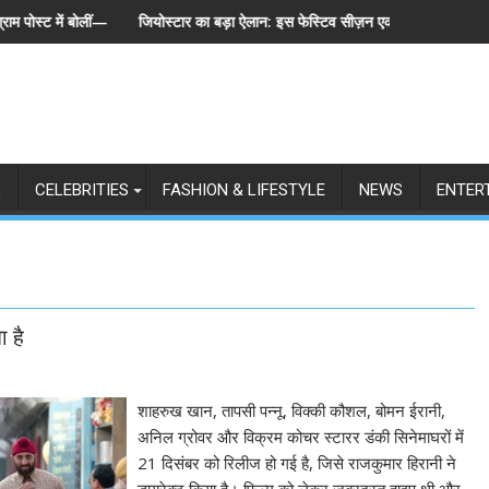
े, हमेशा"
 का बड़ा ऐलान: इस फेस्टिव सीज़न एक साथ लॉन्च होंगे बिग बॉस के 6 संस्करण, पेश हुई 'इंडि
स्पेन ने अर्जेंटीना
L
CELEBRITIES
FASHION & LIFESTYLE
NEWS
ENTER
 है
शाहरुख खान, तापसी पन्नू, विक्की कौशल, बोमन ईरानी,
अनिल ग्रोवर और ​विक्रम कोचर स्टारर डंकी सिनेमाघरों में
21 दिसंबर को रिलीज हो गई है, जिसे राजकुमार हिरानी ने