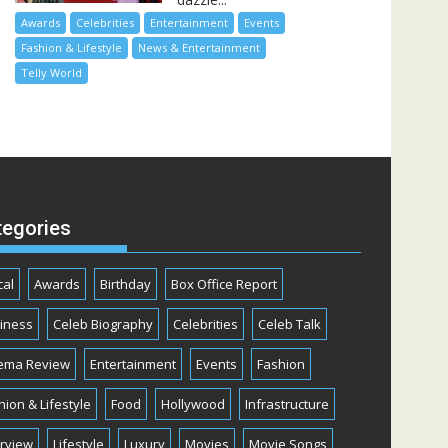
Awards
Celebrities
Entertainment
Events
Fashion & Lifestyle
News & Entertainment
Telly World
tegories
cal
Awards
Birthday
Box Office Report
iness
Celeb Biography
Celebrities
Celeb Talk
ema Review
Entertainment
Events
Fashion
hion & Lifestyle
Food
Hollywood
Infrastructure
erview
Lifestyle
Luxury
Movies
Movie Songs