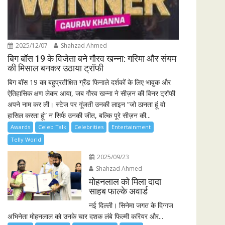
2025/12/07
Shahzad Ahmed
बिग बॉस 19 के विजेता बने गौरव खन्ना: गरिमा और संयम
की मिसाल बनकर उठाया ट्रॉफी
बिग बॉस 19 का बहुप्रतीक्षित ग्रैंड फिनाले दर्शकों के लिए भावुक और
ऐतिहासिक क्षण लेकर आया, जब गौरव खन्ना ने सीज़न की विनर ट्रॉफी
अपने नाम कर ली। स्टेज पर गूंजती उनकी लाइन “जो ठानता हूं वो
हासिल करता हूं” न सिर्फ उनकी जीत, बल्कि पूरे सीज़न की...
Awards
Celeb Talk
Celebrities
Entertainment
Telly World
2025/09/23
Shahzad Ahmed
मोहनलाल को मिला दादा
साहब फाल्के अवार्ड
नई दिल्ली। सिनेमा जगत के दिग्गज
अभिनेता मोहनलाल को उनके चार दशक लंबे फिल्मी करियर और...