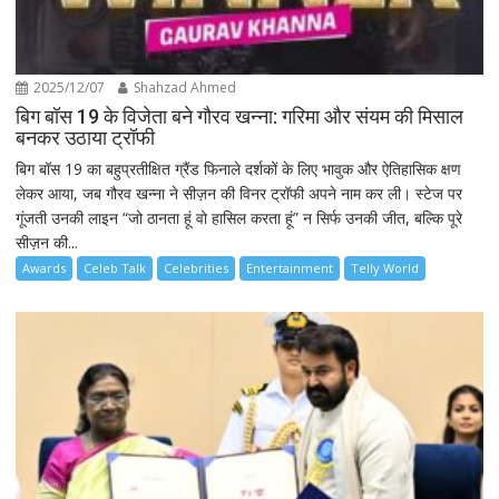
2025/12/07
Shahzad Ahmed
बिग बॉस 19 के विजेता बने गौरव खन्ना: गरिमा और संयम की मिसाल
बनकर उठाया ट्रॉफी
बिग बॉस 19 का बहुप्रतीक्षित ग्रैंड फिनाले दर्शकों के लिए भावुक और ऐतिहासिक क्षण
लेकर आया, जब गौरव खन्ना ने सीज़न की विनर ट्रॉफी अपने नाम कर ली। स्टेज पर
गूंजती उनकी लाइन “जो ठानता हूं वो हासिल करता हूं” न सिर्फ उनकी जीत, बल्कि पूरे
सीज़न की...
Awards
Celeb Talk
Celebrities
Entertainment
Telly World