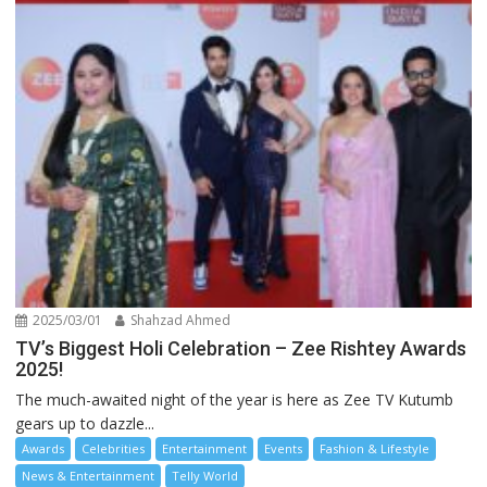
2025/03/01
Shahzad Ahmed
TV’s Biggest Holi Celebration – Zee Rishtey Awards
2025!
The much-awaited night of the year is here as Zee TV Kutumb
gears up to dazzle...
Awards
Celebrities
Entertainment
Events
Fashion & Lifestyle
News & Entertainment
Telly World