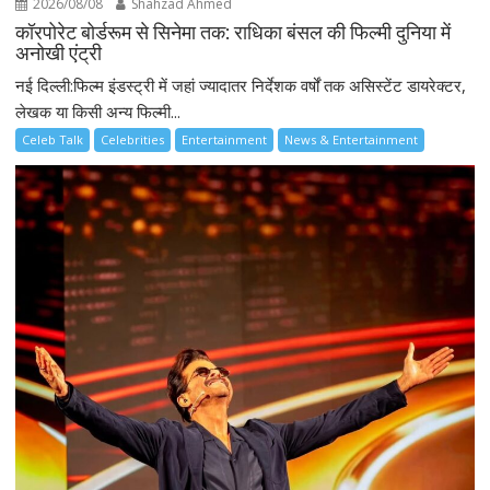
2026/08/08
Shahzad Ahmed
कॉरपोरेट बोर्डरूम से सिनेमा तक: राधिका बंसल की फिल्मी दुनिया में
अनोखी एंट्री
नई दिल्ली:फिल्म इंडस्ट्री में जहां ज्यादातर निर्देशक वर्षों तक असिस्टेंट डायरेक्टर,
लेखक या किसी अन्य फिल्मी...
Celeb Talk
Celebrities
Entertainment
News & Entertainment