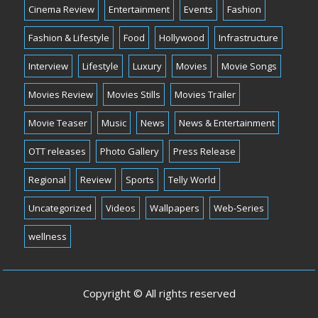
Cinema Review
Entertainment
Events
Fashion
Fashion & Lifestyle
Food
Hollywood
Infrastructure
Interview
Lifestyle
Luxury
Movies
Movie Songs
Movies Review
Movies Stills
Movies Trailer
Movie Teaser
Music
News
News & Entertainment
OTT releases
Photo Gallery
Press Release
Regional
Review
Sports
Telly World
Uncategorized
Videos
Wallpapers
Web-Series
wellness
Copyright © All rights reserved