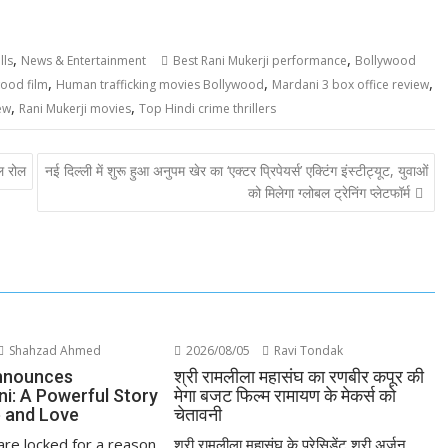
,
,
lls
News & Entertainment
Best Rani Mukerji performance
Bollywood
,
,
,
wood film
Human trafficking movies Bollywood
Mardani 3 box office review
,
,
ew
Rani Mukerji movies
Top Hindi crime thrillers
ूल रोल
नई दिल्ली में शुरू हुआ अनुपम खेर का ‘एक्टर प्रिपेयर्स’ एक्टिंग इंस्टीट्यूट, युवाओं
को मिलेगा ग्लोबल ट्रेनिंग प्लेटफॉर्म
Shahzad Ahmed
2026/08/05
Ravi Tondak
nnounces
श्री रामलीला महासंघ का रणबीर कपूर की
ni: A Powerful Story
मेगा बजट फिल्म रामायण के मेकर्स को
 and Love
चेतावनी
re locked for a reason.
श्री रामलीला महासंघ के प्रेसिडेंट श्री अर्जुन