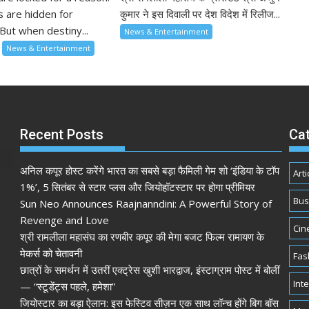
 are hidden for
कुमार ने इस दिवाली पर देश विदेश में रिलीज...
But when destiny...
News & Entertainment
News & Entertainment
Recent Posts
Ca
अनिल कपूर होस्ट करेंगे भारत का सबसे बड़ा फैमिली गेम शो ‘इंडिया के टॉप
Arti
1%’, 5 सितंबर से स्टार प्लस और जियोहॉटस्टार पर होगा प्रीमियर
Bus
Sun Neo Announces Raajnanndini: A Powerful Story of
Revenge and Love
Cin
श्री रामलीला महासंघ का रणबीर कपूर की मेगा बजट फिल्म रामायण के
मेकर्स को चेतावनी
Fas
छात्रों के समर्थन में उतरीं एक्ट्रेस खुशी भारद्वाज, इंस्टाग्राम पोस्ट में बोलीं
Int
— “स्टूडेंट्स पहले, हमेशा”
जियोस्टार का बड़ा ऐलान: इस फेस्टिव सीज़न एक साथ लॉन्च होंगे बिग बॉस