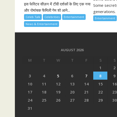
इस फेस्टिव सीज़न में टीवी दर्शकों के लिए एक नया
Some secrets
और रोमांचक फैमिली गेम शो आने...
generations. 
Celeb Talk
Celebrities
Entertainment
Entertainment
News & Entertainment
AUGUST 2026
M
T
W
T
F
S
S
1
2
3
4
5
6
7
8
9
10
11
12
13
14
15
16
17
18
19
20
21
22
23
24
25
26
27
28
29
30
31