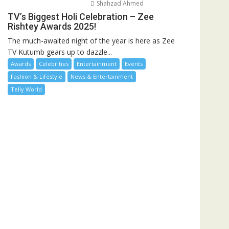
Shahzad Ahmed
TV’s Biggest Holi Celebration – Zee
Rishtey Awards 2025!
The much-awaited night of the year is here as Zee
TV Kutumb gears up to dazzle...
Awards
Celebrities
Entertainment
Events
Fashion & Lifestyle
News & Entertainment
Telly World