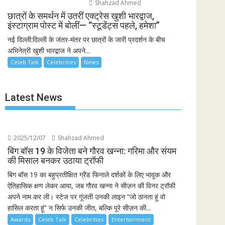
Shahzad Ahmed
छात्रों के समर्थन में उतरीं एक्ट्रेस खुशी भारद्वाज,
इंस्टाग्राम पोस्ट में बोलीं— “स्टूडेंट्स पहले, हमेशा”
नई दिल्ली:दिल्ली के जंतर-मंतर पर छात्रों के जारी प्रदर्शन के बीच
अभिनेत्री खुशी भारद्वाज ने अपने...
Celeb Talk
Celebrities
News
Latest News
2025/12/07
Shahzad Ahmed
बिग बॉस 19 के विजेता बने गौरव खन्ना: गरिमा और संयम
की मिसाल बनकर उठाया ट्रॉफी
बिग बॉस 19 का बहुप्रतीक्षित ग्रैंड फिनाले दर्शकों के लिए भावुक और
ऐतिहासिक क्षण लेकर आया, जब गौरव खन्ना ने सीज़न की विनर ट्रॉफी
अपने नाम कर ली। स्टेज पर गूंजती उनकी लाइन “जो ठानता हूं वो
हासिल करता हूं” न सिर्फ उनकी जीत, बल्कि पूरे सीज़न की...
Awards
Celeb Talk
Celebrities
Entertainment