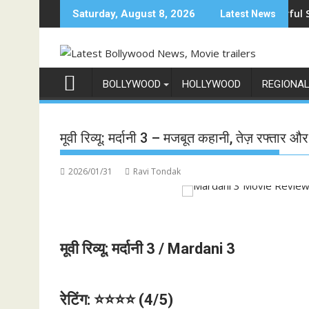
Skip
ॉप 1%', 5 सितंबर से स्टार प्लस और जियोहॉटस्टार पर होगा प्रीमियर
Sun Neo Announces Raajnanndini: A Powerful Story of Re
श्
Saturday, August 8, 2026
Latest News
to
content
BOLLYWOOD
HOLLYWOOD
REGIONA
मूवी रिव्यू: मर्दानी 3 – मजबूत कहानी, तेज़ रफ्तार औ
2026/01/31
Ravi Tondak
मूवी रिव्यू: मर्दानी 3 / Mardani 3
रेटिंग: ⭐⭐⭐⭐ (4/5)