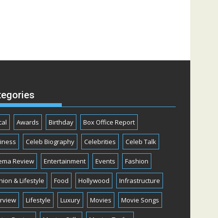
tegories
cal
Awards
Birthday
Box Office Report
iness
Celeb Biography
Celebrities
Celeb Talk
ema Review
Entertainment
Events
Fashion
hion & Lifestyle
Food
Hollywood
Infrastructure
erview
Lifestyle
Luxury
Movies
Movie Songs