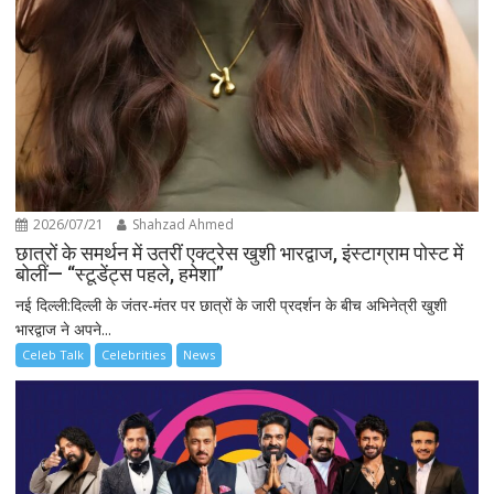
2026/07/21
Shahzad Ahmed
छात्रों के समर्थन में उतरीं एक्ट्रेस खुशी भारद्वाज, इंस्टाग्राम पोस्ट में
बोलीं— “स्टूडेंट्स पहले, हमेशा”
नई दिल्ली:दिल्ली के जंतर-मंतर पर छात्रों के जारी प्रदर्शन के बीच अभिनेत्री खुशी
भारद्वाज ने अपने...
Celeb Talk
Celebrities
News