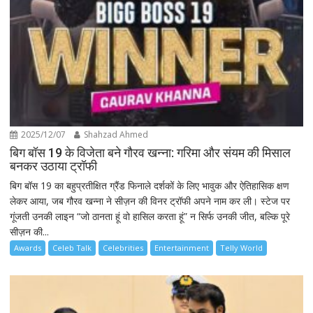
2025/12/07
Shahzad Ahmed
बिग बॉस 19 के विजेता बने गौरव खन्ना: गरिमा और संयम की मिसाल
बनकर उठाया ट्रॉफी
बिग बॉस 19 का बहुप्रतीक्षित ग्रैंड फिनाले दर्शकों के लिए भावुक और ऐतिहासिक क्षण
लेकर आया, जब गौरव खन्ना ने सीज़न की विनर ट्रॉफी अपने नाम कर ली। स्टेज पर
गूंजती उनकी लाइन “जो ठानता हूं वो हासिल करता हूं” न सिर्फ उनकी जीत, बल्कि पूरे
सीज़न की...
Awards
Celeb Talk
Celebrities
Entertainment
Telly World