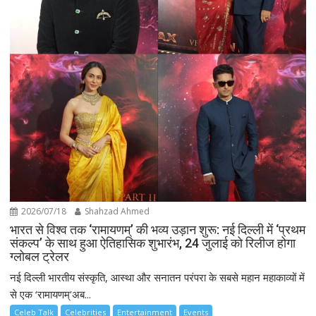
2026/07/18
Shahzad Ahmed
भारत से विश्व तक ‘रामायणम्’ की भव्य उड़ान शुरू: नई दिल्ली में ‘प्रथम
संकल्प’ के साथ हुआ ऐतिहासिक शुभारंभ, 24 जुलाई को रिलीज होगा
ग्लोबल ट्रेलर
नई दिल्ली भारतीय संस्कृति, आस्था और सनातन परंपरा के सबसे महान महाकाव्यों में
से एक ‘रामायणम्’अब...
Celeb Talk
Celebrities
Entertainment
Events