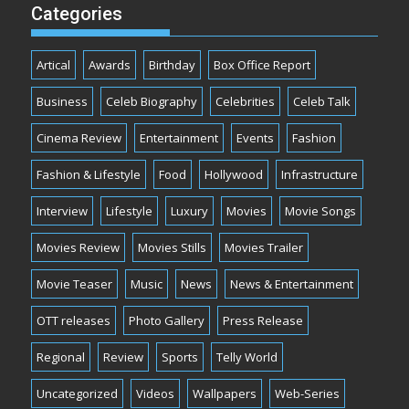
Categories
Artical
Awards
Birthday
Box Office Report
Business
Celeb Biography
Celebrities
Celeb Talk
Cinema Review
Entertainment
Events
Fashion
Fashion & Lifestyle
Food
Hollywood
Infrastructure
Interview
Lifestyle
Luxury
Movies
Movie Songs
Movies Review
Movies Stills
Movies Trailer
Movie Teaser
Music
News
News & Entertainment
OTT releases
Photo Gallery
Press Release
Regional
Review
Sports
Telly World
Uncategorized
Videos
Wallpapers
Web-Series