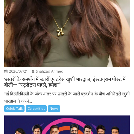
2026/07/21
Shahzad Ahmed
छात्रों के समर्थन में उतरीं एक्ट्रेस खुशी भारद्वाज, इंस्टाग्राम पोस्ट में
बोलीं— “स्टूडेंट्स पहले, हमेशा”
नई दिल्ली:दिल्ली के जंतर-मंतर पर छात्रों के जारी प्रदर्शन के बीच अभिनेत्री खुशी
भारद्वाज ने अपने...
Celeb Talk
Celebrities
News