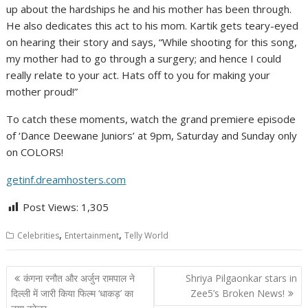
up about the hardships he and his mother has been through.
He also dedicates this act to his mom. Kartik gets teary-eyed
on hearing their story and says, “While shooting for this song,
my mother had to go through a surgery; and hence I could
really relate to your act. Hats off to you for making your
mother proud!”
To catch these moments, watch the grand premiere episode
of ‘Dance Deewane Juniors’ at 9pm, Saturday and Sunday only
on COLORS!
getinf.dreamhosters.com
Post Views:
1,305
,
,
Celebrities
Entertainment
Telly World
Post
कंगना रनौत और अर्जुन रामपाल ने
Shriya Pilgaonkar stars in
navigation
दिल्ली में जारी किया फिल्म ‘धाकड़’ का
Zee5’s Broken News!