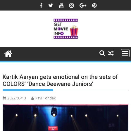
Skip
to
content
Kartik Aaryan gets emotional on the sets of
COLORS’ ‘Dance Deewane Juniors’
2022/05/13
Ravi Tondak