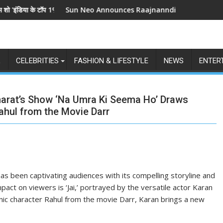
या के टॉप 1%', 5 सितंबर से स्टार प्लस और जियोहॉटस्टार पर होगा प्रीमियर
Sun Neo Announces Raajnanndini: A Powerful Story 
L
CELEBRITIES
FASHION & LIFESTYLE
NEWS
ENTER
Bharat’s Show ‘Na Umra Ki Seema Ho’ Draws
ahul from the Movie Darr
s been captivating audiences with its compelling storyline and
mpact on viewers is ‘Jai,’ portrayed by the versatile actor Karan
onic character Rahul from the movie Darr, Karan brings a new