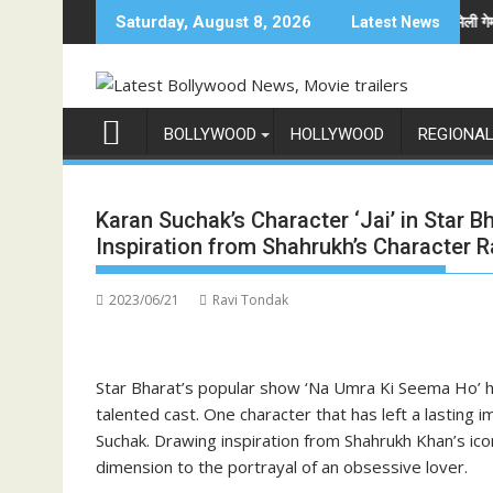
Skip
ी दुनिया में अनोखी एंट्री
अनिल कपूर होस्ट करेंगे भारत का सबसे बड़ा फैमिली गेम शो 'इंडि
Saturday, August 8, 2026
Latest News
to
content
BOLLYWOOD
HOLLYWOOD
REGIONA
Karan Suchak’s Character ‘Jai’ in Star 
Inspiration from Shahrukh’s Character R
2023/06/21
Ravi Tondak
Star Bharat’s popular show ‘Na Umra Ki Seema Ho’ ha
talented cast. One character that has left a lasting i
Suchak. Drawing inspiration from Shahrukh Khan’s ic
dimension to the portrayal of an obsessive lover.