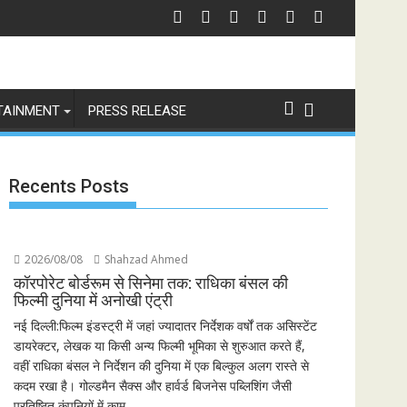
of Revenge and Love
श्री रामलीला महासंघ का रणबीर कपूर की मेगा बजट फिल्म रामायण के मेकर्स को चेतावनी
छात्रो
TAINMENT
PRESS RELEASE
Recents Posts
2026/08/08
Shahzad Ahmed
कॉरपोरेट बोर्डरूम से सिनेमा तक: राधिका बंसल की
फिल्मी दुनिया में अनोखी एंट्री
नई दिल्ली:फिल्म इंडस्ट्री में जहां ज्यादातर निर्देशक वर्षों तक असिस्टेंट
डायरेक्टर, लेखक या किसी अन्य फिल्मी भूमिका से शुरुआत करते हैं,
वहीं राधिका बंसल ने निर्देशन की दुनिया में एक बिल्कुल अलग रास्ते से
कदम रखा है। गोल्डमैन सैक्स और हार्वर्ड बिजनेस पब्लिशिंग जैसी
प्रतिष्ठित कंपनियों में काम...