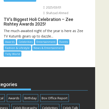
2025/03/01
Shahzad Ahmed
TV’s Biggest Holi Celebration – Zee
Rishtey Awards 2025!
The much-awaited night of the year is here as Zee
TV Kutumb gears up to dazzle...
Awards
Celebrities
Entertainment
Events
Fashion & Lifestyle
News & Entertainment
Telly World
tegories
cal
Awards
Birthday
Box Office Report
iness
Celeb Biography
Celebrities
Celeb Talk