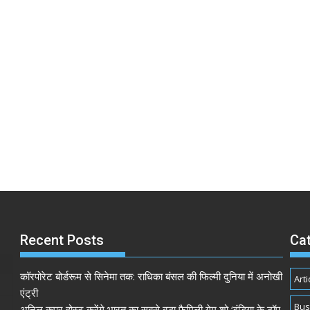
Recent Posts
Ca
कॉरपोरेट बोर्डरूम से सिनेमा तक: राधिका बंसल की फिल्मी दुनिया में अनोखी
Arti
एंट्री
Bus
अनिल कपूर होस्ट करेंगे भारत का सबसे बड़ा फैमिली गेम शो ‘इंडिया के टॉप