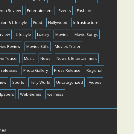
ema Review
Entertainment
Events
Fashion
hion & Lifestyle
Food
Hollywood
Infrastructure
erview
Lifestyle
Luxury
Movies
Movie Songs
ies Review
Movies Stills
Movies Trailer
ie Teaser
Music
News
News & Entertainment
 releases
Photo Gallery
Press Release
Regional
iew
Sports
Telly World
Uncategorized
Videos
lpapers
Web-Series
wellness
mes