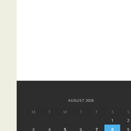
AUGUST 2026
M
T
W
T
F
S
S
1
2
3
4
5
6
7
8
9