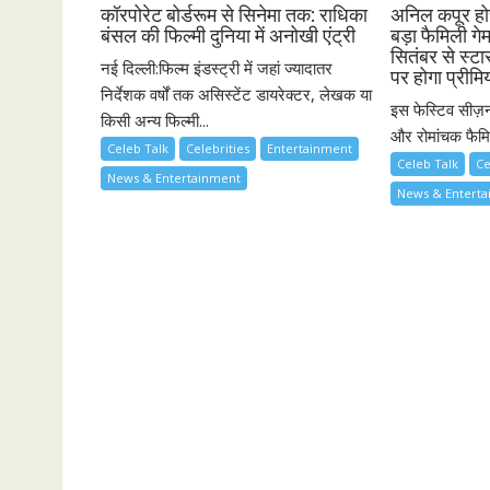
कॉरपोरेट बोर्डरूम से सिनेमा तक: राधिका
अनिल कपूर होस
बंसल की फिल्मी दुनिया में अनोखी एंट्री
बड़ा फैमिली गे
सितंबर से स्ट
नई दिल्ली:फिल्म इंडस्ट्री में जहां ज्यादातर
पर होगा प्रीमि
निर्देशक वर्षों तक असिस्टेंट डायरेक्टर, लेखक या
इस फेस्टिव सीज़न
किसी अन्य फिल्मी...
और रोमांचक फैमिल
Celeb Talk
Celebrities
Entertainment
Celeb Talk
Ce
News & Entertainment
News & Entert