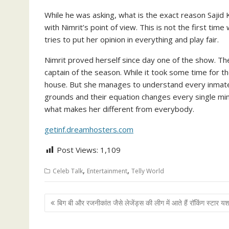
While he was asking, what is the exact reason Sajid 
with Nimrit’s point of view. This is not the first ti
tries to put her opinion in everything and play fair.
Nimrit proved herself since day one of the show. The 
captain of the season. While it took some time for th
house. But she manages to understand every inmate.
grounds and their equation changes every single minu
what makes her different from everybody.
getinf.dreamhosters.com
Post Views:
1,109
,
,
Celeb Talk
Entertainment
Telly World
Post
बिग बी और रजनीकांत जैसे लेजेंड्स की लीग में आते हैं रॉकिंग स्टार य
navigation