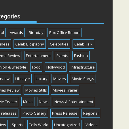
tegories
cal
Awards
Birthday
Box Office Report
iness
Celeb Biography
Celebrities
Celeb Talk
ema Review
Entertainment
Events
Fashion
hion & Lifestyle
Food
Hollywood
Infrastructure
erview
Lifestyle
Luxury
Movies
Movie Songs
ies Review
Movies Stills
Movies Trailer
ie Teaser
Music
News
News & Entertainment
 releases
Photo Gallery
Press Release
Regional
iew
Sports
Telly World
Uncategorized
Videos