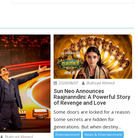
2026/08/07
Shahzad Ahmed
Sun Neo Announces
Raajnanndini: A Powerful Story
of Revenge and Love
Some doors are locked for a reason.
Some secrets are hidden for
generations. But when destiny...
Entertainment
News & Entertainment
Shahzad Ahmed