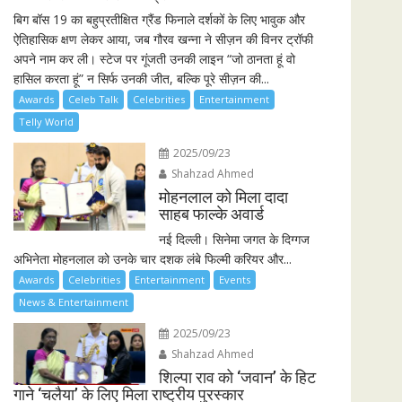
बिग बॉस 19 का बहुप्रतीक्षित ग्रैंड फिनाले दर्शकों के लिए भावुक और
ऐतिहासिक क्षण लेकर आया, जब गौरव खन्ना ने सीज़न की विनर ट्रॉफी
अपने नाम कर ली। स्टेज पर गूंजती उनकी लाइन “जो ठानता हूं वो
हासिल करता हूं” न सिर्फ उनकी जीत, बल्कि पूरे सीज़न की...
Awards
Celeb Talk
Celebrities
Entertainment
Telly World
2025/09/23
Shahzad Ahmed
मोहनलाल को मिला दादा
साहब फाल्के अवार्ड
नई दिल्ली। सिनेमा जगत के दिग्गज
अभिनेता मोहनलाल को उनके चार दशक लंबे फिल्मी करियर और...
Awards
Celebrities
Entertainment
Events
News & Entertainment
2025/09/23
Shahzad Ahmed
शिल्पा राव को ‘जवान’ के हिट
गाने ‘चलैया’ के लिए मिला राष्ट्रीय पुरस्कार