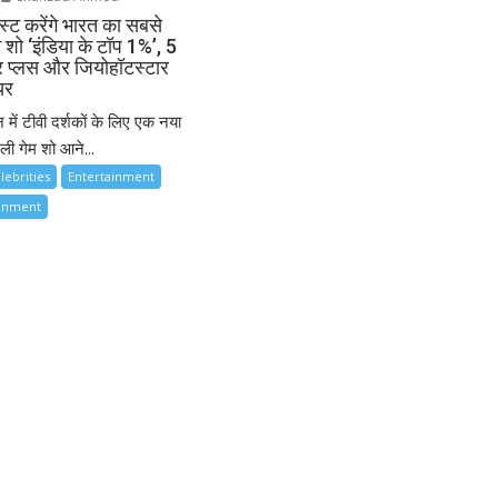
्ट करेंगे भारत का सबसे
म शो ‘इंडिया के टॉप 1%’, 5
ार प्लस और जियोहॉटस्टार
यर
 में टीवी दर्शकों के लिए एक नया
ी गेम शो आने...
lebrities
Entertainment
ainment