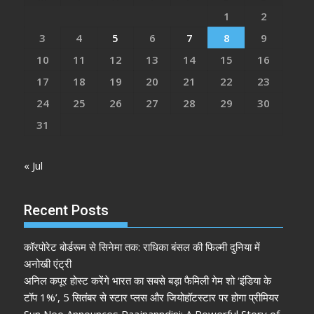
1
2
3
4
5
6
7
8
9
10
11
12
13
14
15
16
17
18
19
20
21
22
23
24
25
26
27
28
29
30
31
« Jul
Recent Posts
कॉरपोरेट बोर्डरूम से सिनेमा तक: राधिका बंसल की फिल्मी दुनिया में
अनोखी एंट्री
अनिल कपूर होस्ट करेंगे भारत का सबसे बड़ा फैमिली गेम शो ‘इंडिया के
टॉप 1%’, 5 सितंबर से स्टार प्लस और जियोहॉटस्टार पर होगा प्रीमियर
Sun Neo Announces Raajnanndini: A Powerful Story of