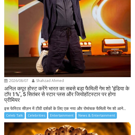
2026/08/07
Shahzad Ahmed
अनिल कपूर होस्ट करेंगे भारत का सबसे बड़ा फैमिली गेम शो ‘इंडिया के
टॉप 1%’, 5 सितंबर से स्टार प्लस और जियोहॉटस्टार पर होगा
प्रीमियर
इस फेस्टिव सीज़न में टीवी दर्शकों के लिए एक नया और रोमांचक फैमिली गेम शो आने...
Celeb Talk
Celebrities
Entertainment
News & Entertainment