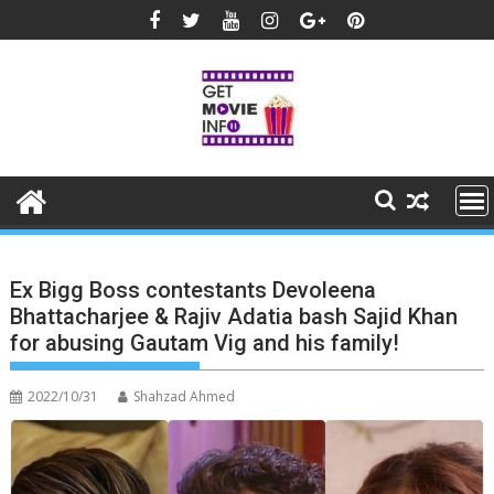
Skip
to
content
Ex Bigg Boss contestants Devoleena
Bhattacharjee & Rajiv Adatia bash Sajid Khan
for abusing Gautam Vig and his family!
2022/10/31
Shahzad Ahmed