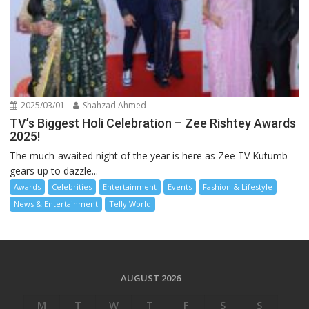
2025/03/01
Shahzad Ahmed
TV’s Biggest Holi Celebration – Zee Rishtey Awards
2025!
The much-awaited night of the year is here as Zee TV Kutumb
gears up to dazzle...
Awards
Celebrities
Entertainment
Events
Fashion & Lifestyle
News & Entertainment
Telly World
AUGUST 2026
M
T
W
T
F
S
S