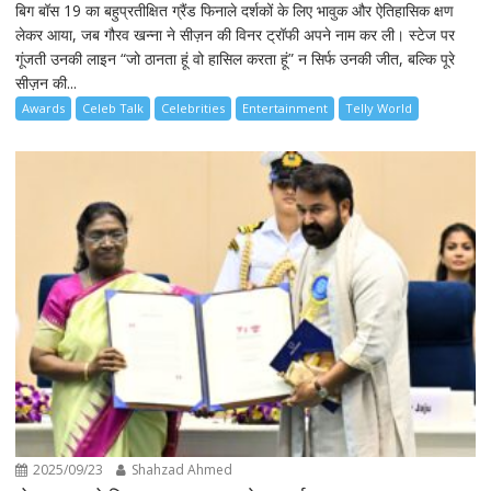
बिग बॉस 19 का बहुप्रतीक्षित ग्रैंड फिनाले दर्शकों के लिए भावुक और ऐतिहासिक क्षण
लेकर आया, जब गौरव खन्ना ने सीज़न की विनर ट्रॉफी अपने नाम कर ली। स्टेज पर
गूंजती उनकी लाइन “जो ठानता हूं वो हासिल करता हूं” न सिर्फ उनकी जीत, बल्कि पूरे
सीज़न की...
Awards
Celeb Talk
Celebrities
Entertainment
Telly World
2025/09/23
Shahzad Ahmed