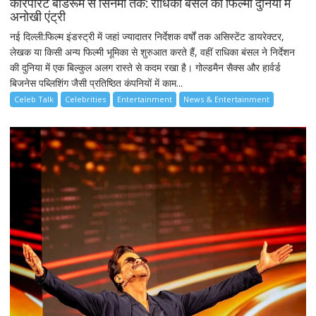
कॉरपोरेट बोर्डरूम से सिनेमा तक: राधिका बंसल की फिल्मी दुनिया में
अनोखी एंट्री
नई दिल्ली:फिल्म इंडस्ट्री में जहां ज्यादातर निर्देशक वर्षों तक असिस्टेंट डायरेक्टर,
लेखक या किसी अन्य फिल्मी भूमिका से शुरुआत करते हैं, वहीं राधिका बंसल ने निर्देशन
की दुनिया में एक बिल्कुल अलग रास्ते से कदम रखा है। गोल्डमैन सैक्स और हार्वर्ड
बिजनेस पब्लिशिंग जैसी प्रतिष्ठित कंपनियों में काम...
Celeb Talk
Celebrities
Entertainment
News & Entertainment