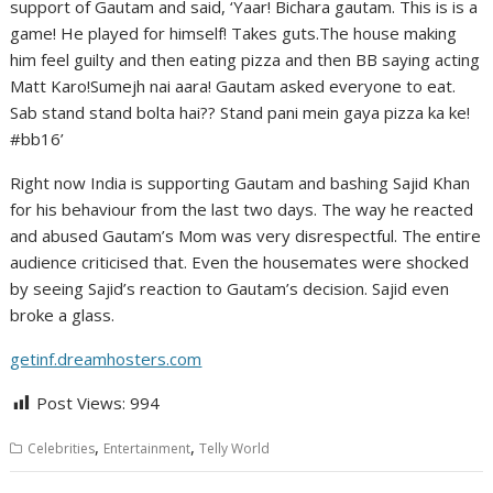
support of Gautam and said, ‘Yaar! Bichara gautam. This is is a
game! He played for himself! Takes guts.The house making
him feel guilty and then eating pizza and then BB saying acting
Matt Karo!Sumejh nai aara! Gautam asked everyone to eat.
Sab stand stand bolta hai?? Stand pani mein gaya pizza ka ke!
#bb16’
Right now India is supporting Gautam and bashing Sajid Khan
for his behaviour from the last two days. The way he reacted
and abused Gautam’s Mom was very disrespectful. The entire
audience criticised that. Even the housemates were shocked
by seeing Sajid’s reaction to Gautam’s decision. Sajid even
broke a glass.
getinf.dreamhosters.com
Post Views:
994
,
,
Celebrities
Entertainment
Telly World