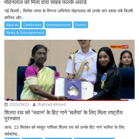
मोहनलाल को मिला दादा साहब फाल्के अवार्ड
नई दिल्ली। सिनेमा जगत के दिग्गज अभिनेता मोहनलाल को उनके चार दशक लंबे फिल्मी
करियर और...
Awards
Celebrities
Entertainment
Events
News & Entertainment
2025/09/23
Shahzad Ahmed
शिल्पा राव को ‘जवान’ के हिट गाने ‘चलैया’ के लिए मिला राष्ट्रीय
पुरस्कार
आज, 23 सितंबर को मशहूर गायिका शिल्पा राव को उनके हिट गाने ‘चलैया’ के लिए
सर्वश्रेष्ठ...