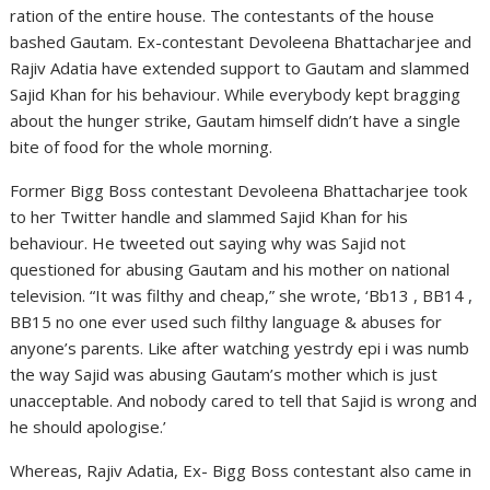
ration of the entire house. The contestants of the house
bashed Gautam. Ex-contestant Devoleena Bhattacharjee and
Rajiv Adatia have extended support to Gautam and slammed
Sajid Khan for his behaviour. While everybody kept bragging
about the hunger strike, Gautam himself didn’t have a single
bite of food for the whole morning.
Former Bigg Boss contestant Devoleena Bhattacharjee took
to her Twitter handle and slammed Sajid Khan for his
behaviour. He tweeted out saying why was Sajid not
questioned for abusing Gautam and his mother on national
television. “It was filthy and cheap,” she wrote, ‘Bb13 , BB14 ,
BB15 no one ever used such filthy language & abuses for
anyone’s parents. Like after watching yestrdy epi i was numb
the way Sajid was abusing Gautam’s mother which is just
unacceptable. And nobody cared to tell that Sajid is wrong and
he should apologise.’
Whereas, Rajiv Adatia, Ex- Bigg Boss contestant also came in