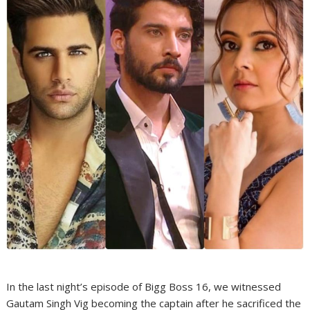
In the last night’s episode of Bigg Boss 16, we witnessed
Gautam Singh Vig becoming the captain after he sacrificed the