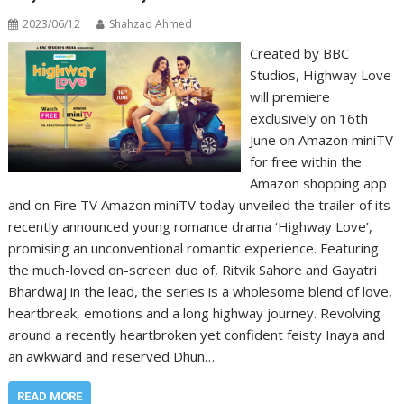
2023/06/12
Shahzad Ahmed
Created by BBC
Studios, Highway Love
will premiere
exclusively on 16th
June on Amazon miniTV
for free within the
Amazon shopping app
and on Fire TV Amazon miniTV today unveiled the trailer of its
recently announced young romance drama ‘Highway Love’,
promising an unconventional romantic experience. Featuring
the much-loved on-screen duo of, Ritvik Sahore and Gayatri
Bhardwaj in the lead, the series is a wholesome blend of love,
heartbreak, emotions and a long highway journey. Revolving
around a recently heartbroken yet confident feisty Inaya and
an awkward and reserved Dhun…
READ MORE