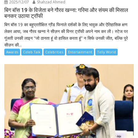
2025/12/07
Shahzad Ahmed
बिग बॉस 19 के विजेता बने गौरव खन्ना: गरिमा और संयम की मिसाल
बनकर उठाया ट्रॉफी
बिग बॉस 19 का बहुप्रतीक्षित ग्रैंड फिनाले दर्शकों के लिए भावुक और ऐतिहासिक क्षण
लेकर आया, जब गौरव खन्ना ने सीज़न की विनर ट्रॉफी अपने नाम कर ली। स्टेज पर
गूंजती उनकी लाइन “जो ठानता हूं वो हासिल करता हूं” न सिर्फ उनकी जीत, बल्कि पूरे
सीज़न की...
Awards
Celeb Talk
Celebrities
Entertainment
Telly World