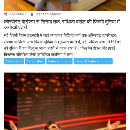
2026/08/08
Shahzad Ahmed
कॉरपोरेट बोर्डरूम से सिनेमा तक: राधिका बंसल की फिल्मी दुनिया में
अनोखी एंट्री
नई दिल्ली:फिल्म इंडस्ट्री में जहां ज्यादातर निर्देशक वर्षों तक असिस्टेंट डायरेक्टर,
लेखक या किसी अन्य फिल्मी भूमिका से शुरुआत करते हैं, वहीं राधिका बंसल ने निर्देशन
की दुनिया में एक बिल्कुल अलग रास्ते से कदम रखा है। गोल्डमैन सैक्स और हार्वर्ड
बिजनेस पब्लिशिंग जैसी प्रतिष्ठित कंपनियों में काम...
Celeb Talk
Celebrities
Entertainment
News & Entertainment