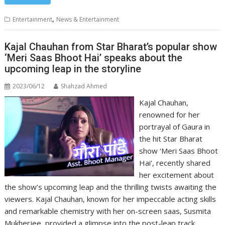
,
Entertainment
News & Entertainment
Kajal Chauhan from Star Bharat’s popular show
‘Meri Saas Bhoot Hai’ speaks about the
upcoming leap in the storyline
2023/06/12
Shahzad Ahmed
Kajal Chauhan,
renowned for her
portrayal of Gaura in
the hit Star Bharat
show ‘Meri Saas Bhoot
Hai’, recently shared
her excitement about
the show’s upcoming leap and the thrilling twists awaiting the
viewers. Kajal Chauhan, known for her impeccable acting skills
and remarkable chemistry with her on-screen saas, Susmita
Mukherjee, provided a glimpse into the post-leap track,