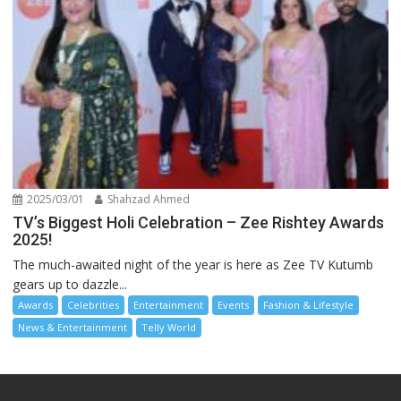
2025/03/01
Shahzad Ahmed
TV’s Biggest Holi Celebration – Zee Rishtey Awards
2025!
The much-awaited night of the year is here as Zee TV Kutumb
gears up to dazzle...
Awards
Celebrities
Entertainment
Events
Fashion & Lifestyle
News & Entertainment
Telly World