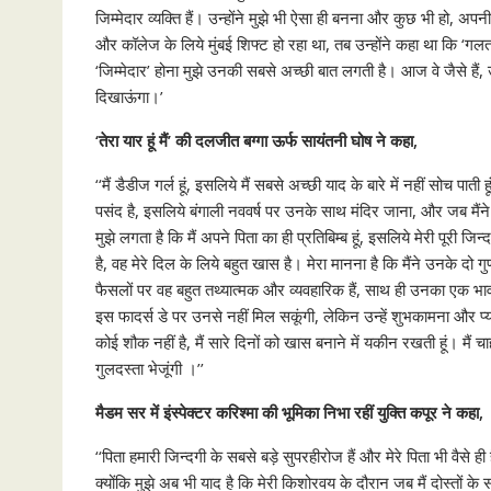
जिम्‍मेदार व्‍यक्ति हैं। उन्‍होंने मुझे भी ऐसा ही बनना और कुछ भी हो, 
और कॉलेज के लिये मुं‍बई शिफ्ट हो रहा था, तब उन्‍होंने कहा था कि 
‘जिम्‍मेदार’ होना मुझे उनकी सबसे अच्‍छी बात लगती है। आज वे जैसे है
दिखाऊंगा।’
‘तेरा यार हूं मैं’ की दलजीत बग्‍गा ऊर्फ सायंतनी घोष ने कहा,
‘‘मैं डैडीज गर्ल हूं, इस‍लिये मैं सबसे अच्‍छी याद के बारे में नहीं सोच पात
पसंद है, इसलिये बंगाली नववर्ष पर उनके साथ मंदिर जाना, और जब मैंने
मुझे लगता है कि मैं अपने पिता का ही प्रतिबिम्‍ब हूं, इसलिये मेरी पूरी
है, वह मेरे दिल के लिये बहुत खास है। मेरा मानना है कि मैंने उनके दो 
फैसलों पर वह बहुत तथ्‍यात्‍मक और व्‍यवहारिक हैं, साथ ही उनका एक भावन
इस फादर्स डे पर उनसे नहीं मिल सकूंगी, लेकिन उन्‍हें शुभकामना और प्‍य
कोई शौक नहीं है, मैं सारे दिनों को खास बनाने में यकीन रखती हूं। मैं चाहती
गुलदस्‍ता भेजूंगी ।’’
मैडम सर में इंस्‍पेक्‍टर करिश्‍मा की भूमिका निभा रहीं युक्ति कपूर ने कहा,
‘‘पिता हमारी जिन्‍दगी के सबसे बड़े सुपरहीरोज हैं और मेरे पिता भी वैसे ही ह
क्‍योंकि मुझे अब भी याद है कि मेरी किशोरवय के दौरान जब मैं दोस्‍तों