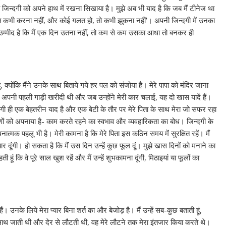
अपनी जिन्‍दगी को अपने हाथ में रखना सिखाया है। मुझे अब भी याद है कि जब मैं टीनेज था
‘गलत कभी करना नहीं, और कोई गलत हो, तो कभी झुकना नहीं’। अपनी जिन्‍दगी में उनका
ं, उम्‍मीद है‍ कि मैं एक दिन उतना नहीं, तो कम से कम उसका आधा तो बनकर ही
ी हूं, क्‍योंकि मैंने उनके साथ बिताये गये हर पल को संजोया है। मेरे पापा को मंदिर जाना
 अपनी पहली गाड़ी खरीदी थी और जब उन्‍होंने मेरी कार चलाई, यह दो खास यादें हैं।
 जिन्‍दगी ही एक बेहतरीन याद है और एक बेटी के तौर पर मेरे पिता के साथ मेरा जो सफर रहा
गुणों को अपनाया है- काम करते रहने का स्‍वभाव और व्‍यवहारिकता का बोध। जिन्‍दगी के
ात्‍मक पहलू भी है। मेरी कामना है कि मेरे पिता इस कठिन समय में सुरक्षित रहें। मैं
ार दूंगी। हो सकता है कि मैं उस दिन उन्‍हें कुछ फूल दूं। मुझे खास दिनों को मनाने का
 हूं कि वे पूरे साल खुश रहें और मैं उन्‍हें शुभकामना दूंगी, मिठाइयां या फूलों का
ैं। उनके लिये मेरा प्‍यार बिना शर्त का और बेजोड़ है। मैं उन्‍हें सब-कुछ बताती हूं,
 के साथ जाती थी और देर से लौटती थी, वह मेरे लौटने तक मेरा इंतजार किया करते थे।