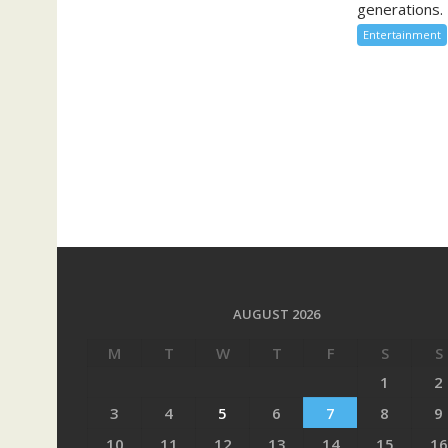
generations. 
Entertainment
AUGUST 2026
M
T
W
T
F
S
S
1
2
3
4
5
6
7
8
9
10
11
12
13
14
15
16