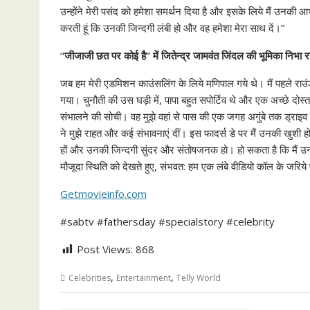
उन्‍होंने मेरी पसंद को हमेशा समर्थन दिया है और इसके लिये मैं उनकी आ
करती हूं कि उनकी जिन्‍दगी लंबी हो और वह हमेशा मेरा साथ दें।’’
‘
‘जीजाजी छत पर कोई है” में जितेन्‍द्र जामवंत जिंदल की भूमिका निभा रह
जब हम मेरी एडमिशन काउंसलिंग के लिये मणिपाल गये थे। मैं पहले राउं
गया। चुनौती की उस घड़ी में, पापा बहुत सपोर्टिव थे और एक अच्‍छे दोस्‍त क
संभालने की सोची। वह मुझे वहां से पास की एक जगह अगुंबे तक ड्राइ
ने मुझे राहत और कई संभावनाएं दीं। इस फादर्स डे पर मैं उनकी खुशी होने
हों और उनकी जिन्‍दगी सुंदर और संतोषजनक हो। हो सकता है कि मैं उन्‍हें 
मौजूदा स्थिति को देखते हुए, संभवत: हम एक लंबे वीडियो कॉल के जरिये
Getmovieinfo.com
#sabtv #fathersday #specialstory #celebrity
Post Views:
868
,
,
Celebrities
Entertainment
Telly World