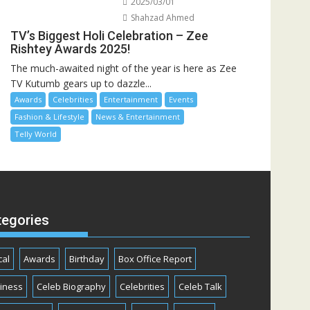
2025/03/01
Shahzad Ahmed
TV’s Biggest Holi Celebration – Zee
Rishtey Awards 2025!
The much-awaited night of the year is here as Zee
TV Kutumb gears up to dazzle...
Awards
Celebrities
Entertainment
Events
Fashion & Lifestyle
News & Entertainment
Telly World
tegories
cal
Awards
Birthday
Box Office Report
iness
Celeb Biography
Celebrities
Celeb Talk