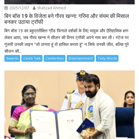
2025/12/07
Shahzad Ahmed
बिग बॉस 19 के विजेता बने गौरव खन्ना: गरिमा और संयम की मिसाल
बनकर उठाया ट्रॉफी
बिग बॉस 19 का बहुप्रतीक्षित ग्रैंड फिनाले दर्शकों के लिए भावुक और ऐतिहासिक क्षण
लेकर आया, जब गौरव खन्ना ने सीज़न की विनर ट्रॉफी अपने नाम कर ली। स्टेज पर
गूंजती उनकी लाइन “जो ठानता हूं वो हासिल करता हूं” न सिर्फ उनकी जीत, बल्कि पूरे
सीज़न की...
Awards
Celeb Talk
Celebrities
Entertainment
Telly World