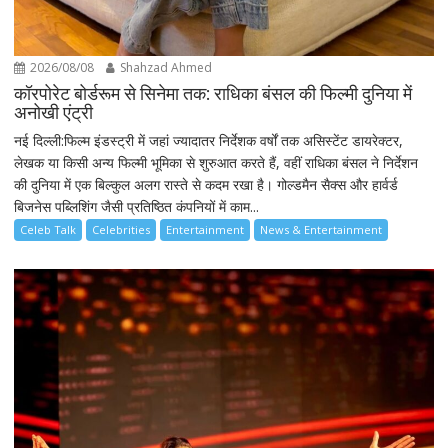
2026/08/08
Shahzad Ahmed
कॉरपोरेट बोर्डरूम से सिनेमा तक: राधिका बंसल की फिल्मी दुनिया में
अनोखी एंट्री
नई दिल्ली:फिल्म इंडस्ट्री में जहां ज्यादातर निर्देशक वर्षों तक असिस्टेंट डायरेक्टर,
लेखक या किसी अन्य फिल्मी भूमिका से शुरुआत करते हैं, वहीं राधिका बंसल ने निर्देशन
की दुनिया में एक बिल्कुल अलग रास्ते से कदम रखा है। गोल्डमैन सैक्स और हार्वर्ड
बिजनेस पब्लिशिंग जैसी प्रतिष्ठित कंपनियों में काम...
Celeb Talk
Celebrities
Entertainment
News & Entertainment