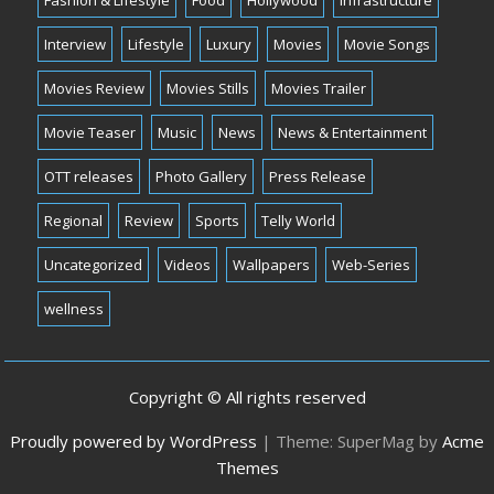
Fashion & Lifestyle
Food
Hollywood
Infrastructure
Interview
Lifestyle
Luxury
Movies
Movie Songs
Movies Review
Movies Stills
Movies Trailer
Movie Teaser
Music
News
News & Entertainment
OTT releases
Photo Gallery
Press Release
Regional
Review
Sports
Telly World
Uncategorized
Videos
Wallpapers
Web-Series
wellness
Copyright © All rights reserved
Proudly powered by WordPress
|
Theme: SuperMag by
Acme
Themes