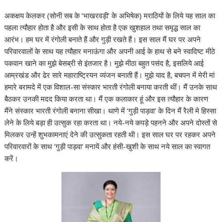
अकक्षय केलकर (सोनी सब के ‘भाखरवड़ी’ के अभिषेक) मराठियों के लिये यह साल का
पहला त्‍यौहार होता है और इसी के साथ होता है एक खुशहाल तथा समृद्ध साल का
आरंभ। हम घर में रंगोली बनाते हैं और गु‍ड़ी रखते हैं। इस साल मैं घर पर अपने
परिवारवालों के साथ यह त्‍यौहार मनाऊंगा और अपनी आई के हाथ से बने स्‍वादिष्‍ट मीठे
प‍कवान खाने का मुझे बेसब्री से इंतजार है। मुझे मीठा बहुत पसंद है, इसलिये आई
आम्रखंड और ढेर सारे महाराष्ट्रियन व्‍यंजन बनाती हैं। मुझे याद है, बचपन में मेरी मां
हमारे बरामदे में एक विशाल-सा संस्‍कार भारती रंगोली बनाया करती थीं। मैं उनके साथ
बैठकर उनकी मदद किया करता था। मैं एक कलाकार हूं और इस त्‍यौहार के कारण
मैंने संस्‍कार भारती रंगोली बनाना सीखा। थाणे में ‘गुड़ी पाड़वा’ के दिन मैं रैली मे हिस्‍सा
लेने के लिये बड़ा ही उत्‍सुक रहा करता था। नये-नये कपड़े पहनने और अपने दोस्‍तों से
मिलकर उन्‍हें शुभकामनाएं देने की उत्‍सुकता रहती थी। इस साल घर पर रहकर अपने
परिवारवारों के साथ ‘गु‍ड़ी पाड़वा’ मनायें और हंसी-खुशी के साथ नये साल का स्‍वागत
करें।