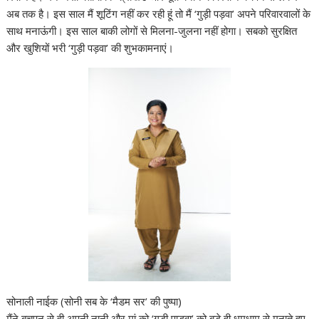
अब तक है। इस साल मैं शूटिंग नहीं कर रही हूं तो मैं ‘गुड़ी पड़वा’ अपने परिवारवालों के
साथ मनाऊंगी। इस साल बाकी लोगों से मिलना-जुलना नहीं होगा। सबको सुरक्षित
और खुशियों भरी ‘गुड़ी पड़वा’ की शुभकामनाएं।
सोनाली नाईक (सोनी सब के ‘मैडम सर’ की पुष्‍पा)
मैंने बचपन से ही अपनी नानी और मां को ‘गुड़ी पाड़वा’ को बड़े ही धूमधाम से मनाते हुए