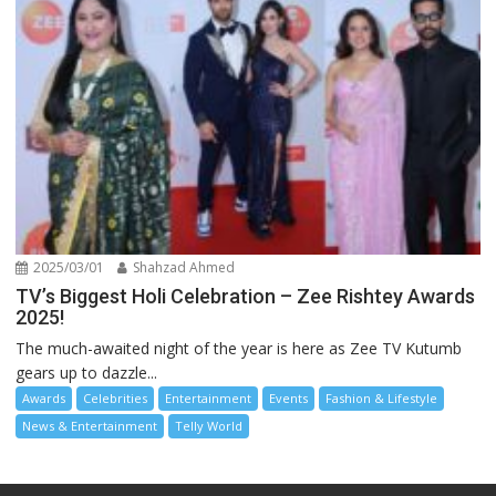
2025/03/01
Shahzad Ahmed
TV’s Biggest Holi Celebration – Zee Rishtey Awards
2025!
The much-awaited night of the year is here as Zee TV Kutumb
gears up to dazzle...
Awards
Celebrities
Entertainment
Events
Fashion & Lifestyle
News & Entertainment
Telly World