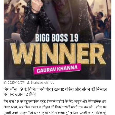
2025/12/07
Shahzad Ahmed
बिग बॉस 19 के विजेता बने गौरव खन्ना: गरिमा और संयम की मिसाल
बनकर उठाया ट्रॉफी
बिग बॉस 19 का बहुप्रतीक्षित ग्रैंड फिनाले दर्शकों के लिए भावुक और ऐतिहासिक क्षण
लेकर आया, जब गौरव खन्ना ने सीज़न की विनर ट्रॉफी अपने नाम कर ली। स्टेज पर
गूंजती उनकी लाइन “जो ठानता हूं वो हासिल करता हूं” न सिर्फ उनकी जीत, बल्कि पूरे