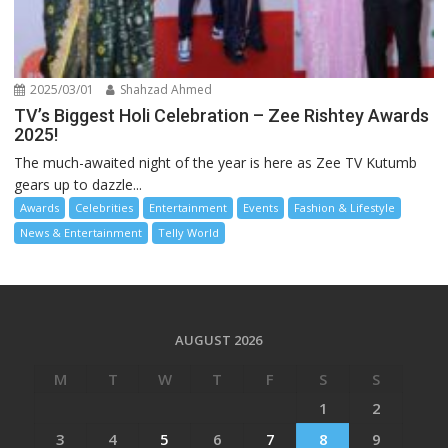
2025/03/01
Shahzad Ahmed
TV’s Biggest Holi Celebration – Zee Rishtey Awards
2025!
The much-awaited night of the year is here as Zee TV Kutumb
gears up to dazzle...
Awards
Celebrities
Entertainment
Events
Fashion & Lifestyle
News & Entertainment
Telly World
AUGUST 2026
M
T
W
T
F
S
S
1
2
3
4
5
6
7
8
9