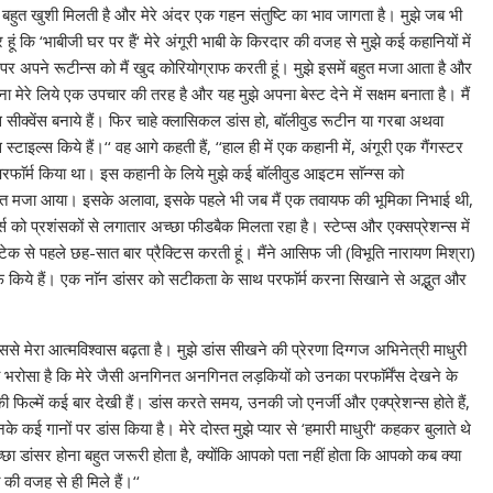
 मुझे बहुत खुशी मिलती है और मेरे अंदर एक गहन संतुष्टि का भाव जागता है। मुझे जब भी
ार हूं कि ‘भाबीजी घर पर हैं‘ मेरे अंगूरी भाबी के किरदार की वजह से मुझे कई कहानियों में
र अपने रूटीन्स को मैं खुद कोरियोग्राफ करती हूं। मुझे इसमें बहुत मजा आता है और
मेरे लिये एक उपचार की तरह है और यह मुझे अपना बेस्ट देने में सक्षम बनाता है। मैं
 सीक्वेंस बनाये हैं। फिर चाहे क्लासिकल डांस हो, बाॅलीवुड रूटीन या गरबा अथवा
स स्टाइल्स किये हैं।‘‘ वह आगे कहती हैं, ‘‘हाल ही में एक कहानी में, अंगूरी एक गैंगस्टर
रफाॅर्म किया था। इस कहानी के लिये मुझे कई बाॅलीवुड आइटम साॅन्ग्स को
हुत मजा आया। इसके अलावा, इसके पहले भी जब मैं एक तवायफ की भूमिका निभाई थी,
ंबर्स को प्रशंसकों से लगातार अच्छा फीडबैक मिलता रहा है। स्टेप्स और एक्सप्रेशन्स में
टेक से पहले छह-सात बार प्रैक्टिस करती हूं। मैंने आसिफ जी (विभूति नारायण मिश्रा)
ाफ किये हैं। एक नाॅन डांसर को सटीकता के साथ परफाॅर्म करना सिखाने से अद्भुत और
से मेरा आत्मविश्वास बढ़ता है। मुझे डांस सीखने की प्रेरणा दिग्गज अभिनेत्री माधुरी
 पूरा भरोसा है कि मेरे जैसी अनगिनत अनगिनत लड़कियों को उनका परफाॅर्मेंस देखने के
की फिल्में कई बार देखी हैं। डांस करते समय, उनकी जो एनर्जी और एक्प्रेशन्स होते हैं,
 कई गानों पर डांस किया है। मेरे दोस्त मुझे प्यार से ‘हमारी माधुरी‘ कहकर बुलाते थे
 डांसर होना बहुत जरूरी होता है, क्योंकि आपको पता नहीं होता कि आपको कब क्या
 की वजह से ही मिले हैं।‘‘