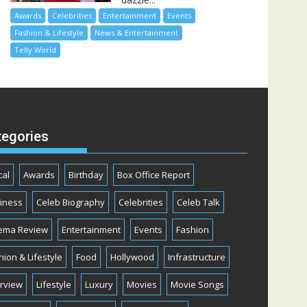
Awards
Celebrities
Entertainment
Events
Fashion & Lifestyle
News & Entertainment
Telly World
tegories
cal
Awards
Birthday
Box Office Report
iness
Celeb Biography
Celebrities
Celeb Talk
ema Review
Entertainment
Events
Fashion
hion & Lifestyle
Food
Hollywood
Infrastructure
erview
Lifestyle
Luxury
Movies
Movie Songs