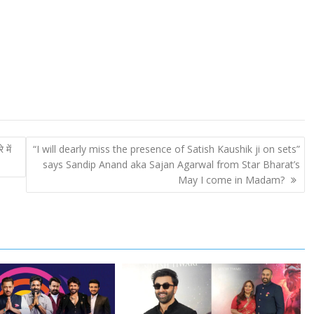
 में
“I will dearly miss the presence of Satish Kaushik ji on sets”
says Sandip Anand aka Sajan Agarwal from Star Bharat’s
May I come in Madam?