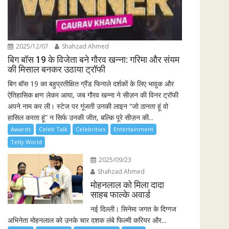
2025/12/07
Shahzad Ahmed
बिग बॉस 19 के विजेता बने गौरव खन्ना: गरिमा और संयम
की मिसाल बनकर उठाया ट्रॉफी
बिग बॉस 19 का बहुप्रतीक्षित ग्रैंड फिनाले दर्शकों के लिए भावुक और
ऐतिहासिक क्षण लेकर आया, जब गौरव खन्ना ने सीज़न की विनर ट्रॉफी
अपने नाम कर ली। स्टेज पर गूंजती उनकी लाइन “जो ठानता हूं वो
हासिल करता हूं” न सिर्फ उनकी जीत, बल्कि पूरे सीज़न की...
Awards
Celeb Talk
Celebrities
Entertainment
Telly World
2025/09/23
Shahzad Ahmed
मोहनलाल को मिला दादा
साहब फाल्के अवार्ड
नई दिल्ली। सिनेमा जगत के दिग्गज
अभिनेता मोहनलाल को उनके चार दशक लंबे फिल्मी करियर और...