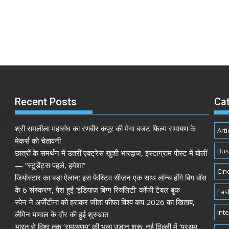
Recent Posts
Ca
श्री रामलीला महासंघ का रणबीर कपूर की मेगा बजट फिल्म रामायण के
Arti
मेकर्स को चेतावनी
Bus
छात्रों के समर्थन में उतरीं एक्ट्रेस खुशी भारद्वाज, इंस्टाग्राम पोस्ट में बोलीं
— “स्टूडेंट्स पहले, हमेशा”
Cin
जियोस्टार का बड़ा ऐलान: इस फेस्टिव सीज़न एक साथ लॉन्च होंगे बिग बॉस
के 6 संस्करण, पेश हुई ‘इंडियाज़ बिग्ग रियलिटी’ कॉफी टेबल बुक
Fas
स्पेन ने अर्जेंटीना को हराकर जीता फीफा विश्व कप 2026 का खिताब,
Int
लैमिन यामाल के दौर की हुई शुरुआत
भारत से विश्व तक ‘रामायणम्’ की भव्य उड़ान शुरू: नई दिल्ली में ‘प्रथम