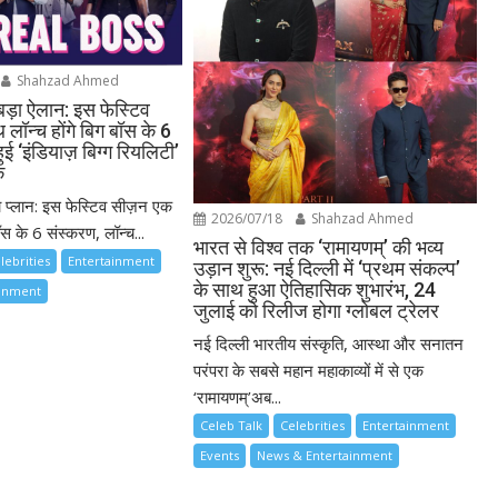
Shahzad Ahmed
बड़ा ऐलान: इस फेस्टिव
लॉन्च होंगे बिग बॉस के 6
ुई ‘इंडियाज़ बिग्ग रियलिटी’
क
ा प्लान: इस फेस्टिव सीज़न एक
2026/07/18
Shahzad Ahmed
स के 6 संस्करण, लॉन्च...
भारत से विश्व तक ‘रामायणम्’ की भव्य
lebrities
Entertainment
उड़ान शुरू: नई दिल्ली में ‘प्रथम संकल्प’
के साथ हुआ ऐतिहासिक शुभारंभ, 24
ainment
जुलाई को रिलीज होगा ग्लोबल ट्रेलर
नई दिल्ली भारतीय संस्कृति, आस्था और सनातन
परंपरा के सबसे महान महाकाव्यों में से एक
‘रामायणम्’अब...
Celeb Talk
Celebrities
Entertainment
Events
News & Entertainment