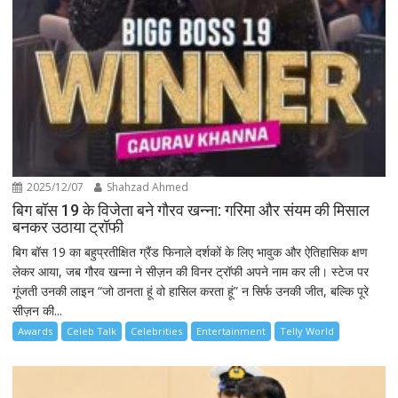
2025/12/07
Shahzad Ahmed
बिग बॉस 19 के विजेता बने गौरव खन्ना: गरिमा और संयम की मिसाल
बनकर उठाया ट्रॉफी
बिग बॉस 19 का बहुप्रतीक्षित ग्रैंड फिनाले दर्शकों के लिए भावुक और ऐतिहासिक क्षण
लेकर आया, जब गौरव खन्ना ने सीज़न की विनर ट्रॉफी अपने नाम कर ली। स्टेज पर
गूंजती उनकी लाइन “जो ठानता हूं वो हासिल करता हूं” न सिर्फ उनकी जीत, बल्कि पूरे
सीज़न की...
Awards
Celeb Talk
Celebrities
Entertainment
Telly World