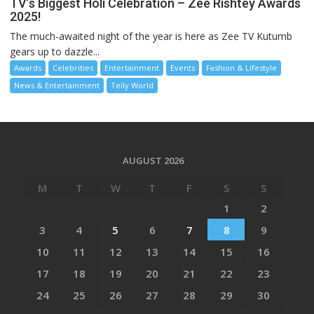
TV’s Biggest Holi Celebration – Zee Rishtey Awards
2025!
The much-awaited night of the year is here as Zee TV Kutumb
gears up to dazzle...
Awards
Celebrities
Entertainment
Events
Fashion & Lifestyle
News & Entertainment
Telly World
AUGUST 2026
M
T
W
T
F
S
S
1
2
3
4
5
6
7
8
9
10
11
12
13
14
15
16
17
18
19
20
21
22
23
24
25
26
27
28
29
30