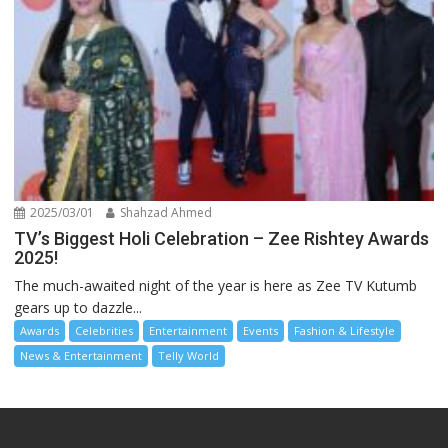
2025/03/01
Shahzad Ahmed
TV’s Biggest Holi Celebration – Zee Rishtey Awards
2025!
The much-awaited night of the year is here as Zee TV Kutumb
gears up to dazzle...
Awards
Celebrities
Entertainment
Events
Fashion & Lifestyle
News & Entertainment
Telly World