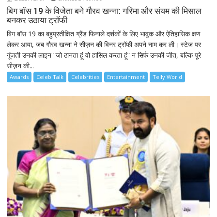
बिग बॉस 19 के विजेता बने गौरव खन्ना: गरिमा और संयम की मिसाल
बनकर उठाया ट्रॉफी
बिग बॉस 19 का बहुप्रतीक्षित ग्रैंड फिनाले दर्शकों के लिए भावुक और ऐतिहासिक क्षण
लेकर आया, जब गौरव खन्ना ने सीज़न की विनर ट्रॉफी अपने नाम कर ली। स्टेज पर
गूंजती उनकी लाइन “जो ठानता हूं वो हासिल करता हूं” न सिर्फ उनकी जीत, बल्कि पूरे
सीज़न की...
Awards
Celeb Talk
Celebrities
Entertainment
Telly World