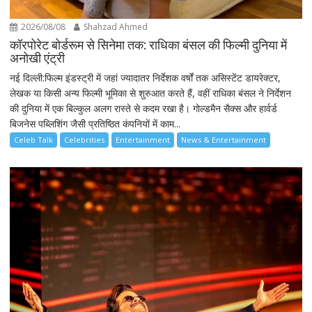
2026/08/08
Shahzad Ahmed
कॉरपोरेट बोर्डरूम से सिनेमा तक: राधिका बंसल की फिल्मी दुनिया में
अनोखी एंट्री
नई दिल्ली:फिल्म इंडस्ट्री में जहां ज्यादातर निर्देशक वर्षों तक असिस्टेंट डायरेक्टर,
लेखक या किसी अन्य फिल्मी भूमिका से शुरुआत करते हैं, वहीं राधिका बंसल ने निर्देशन
की दुनिया में एक बिल्कुल अलग रास्ते से कदम रखा है। गोल्डमैन सैक्स और हार्वर्ड
बिजनेस पब्लिशिंग जैसी प्रतिष्ठित कंपनियों में काम...
Celeb Talk
Celebrities
Entertainment
News & Entertainment