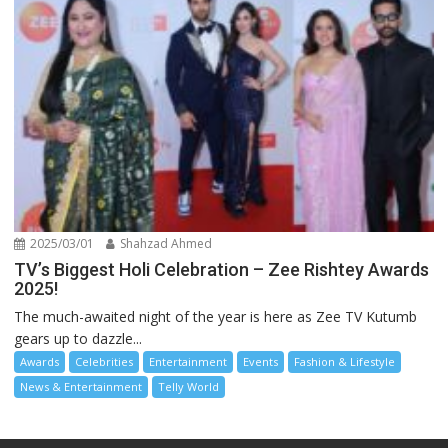
2025/03/01
Shahzad Ahmed
TV’s Biggest Holi Celebration – Zee Rishtey Awards
2025!
The much-awaited night of the year is here as Zee TV Kutumb
gears up to dazzle...
Awards
Celebrities
Entertainment
Events
Fashion & Lifestyle
News & Entertainment
Telly World