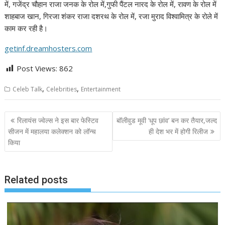
में, गजेंद्र चौहान राजा जनक के रोल में,गुफी पैंटल नारद के रोल में, रावण के रोल में
शाहबाज खान, गिरजा शंकर राजा दशरथ के रोल में, रजा मुराद विश्वामित्र के रोले में
काम कर रही है।
getinf.dreamhosters.com
Post Views:
862
,
,
Celeb Talk
Celebrities
Entertainment
Post
रिलायंस ज्वेल्स ने इस बार फेस्टिव
बॉलीवुड मूवी ‘धूप छांव’ बन कर तैयार,जल्द
navigation
सीजन में महालया कलेक्शन को लॉन्च
ही देश भर में होगी रिलीज
किया
Related posts