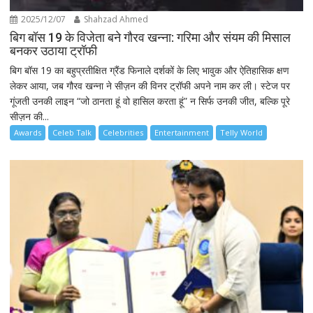
2025/12/07
Shahzad Ahmed
बिग बॉस 19 के विजेता बने गौरव खन्ना: गरिमा और संयम की मिसाल
बनकर उठाया ट्रॉफी
बिग बॉस 19 का बहुप्रतीक्षित ग्रैंड फिनाले दर्शकों के लिए भावुक और ऐतिहासिक क्षण
लेकर आया, जब गौरव खन्ना ने सीज़न की विनर ट्रॉफी अपने नाम कर ली। स्टेज पर
गूंजती उनकी लाइन “जो ठानता हूं वो हासिल करता हूं” न सिर्फ उनकी जीत, बल्कि पूरे
सीज़न की...
Awards
Celeb Talk
Celebrities
Entertainment
Telly World