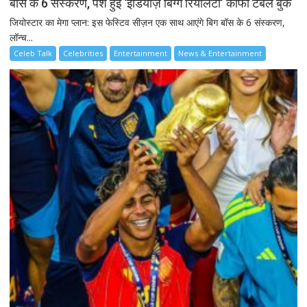
बॉस के 6 संस्करण, पेश हुई ‘इंडियाज़ बिग्ग रियलिटी’ कॉफी टेबल बुक
जियोस्टार का मेगा प्लान: इस फेस्टिव सीज़न एक साथ आएंगे बिग बॉस के 6 संस्करण,
लॉन्च...
Celeb Talk
Celebrities
Entertainment
News & Entertainment