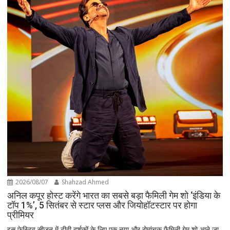
2026/08/07
Shahzad Ahmed
अनिल कपूर होस्ट करेंगे भारत का सबसे बड़ा फैमिली गेम शो ‘इंडिया के
टॉप 1%’, 5 सितंबर से स्टार प्लस और जियोहॉटस्टार पर होगा
प्रीमियर
इस फेस्टिव सीज़न में टीवी दर्शकों के लिए एक नया और रोमांचक फैमिली गेम शो आने जा