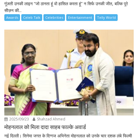
गूंजती उनकी लाइन “जो ठानता हूं वो हासिल करता हूं” न सिर्फ उनकी जीत, बल्कि पूरे
सीज़न की...
Awards
Celeb Talk
Celebrities
Entertainment
Telly World
2025/09/23
Shahzad Ahmed
मोहनलाल को मिला दादा साहब फाल्के अवार्ड
नई दिल्ली। सिनेमा जगत के दिग्गज अभिनेता मोहनलाल को उनके चार दशक लंबे फिल्मी