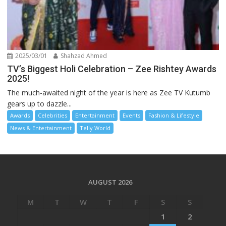
2025/03/01
Shahzad Ahmed
TV’s Biggest Holi Celebration – Zee Rishtey Awards
2025!
The much-awaited night of the year is here as Zee TV Kutumb
gears up to dazzle...
Awards
Celebrities
Entertainment
Events
Fashion & Lifestyle
News & Entertainment
Telly World
AUGUST 2026
M
T
W
T
F
S
S
1
2