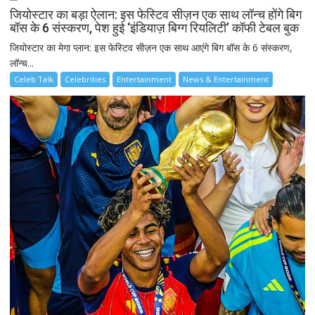
जियोस्टार का बड़ा ऐलान: इस फेस्टिव सीज़न एक साथ लॉन्च होंगे बिग
बॉस के 6 संस्करण, पेश हुई ‘इंडियाज़ बिग्ग रियलिटी’ कॉफी टेबल बुक
जियोस्टार का मेगा प्लान: इस फेस्टिव सीज़न एक साथ आएंगे बिग बॉस के 6 संस्करण,
लॉन्च...
Celeb Talk
Celebrities
Entertainment
News & Entertainment