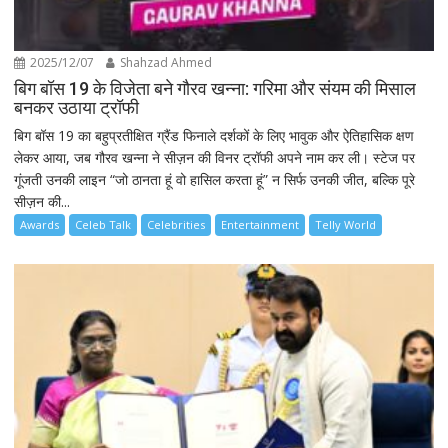
2025/12/07
Shahzad Ahmed
बिग बॉस 19 के विजेता बने गौरव खन्ना: गरिमा और संयम की मिसाल
बनकर उठाया ट्रॉफी
बिग बॉस 19 का बहुप्रतीक्षित ग्रैंड फिनाले दर्शकों के लिए भावुक और ऐतिहासिक क्षण
लेकर आया, जब गौरव खन्ना ने सीज़न की विनर ट्रॉफी अपने नाम कर ली। स्टेज पर
गूंजती उनकी लाइन “जो ठानता हूं वो हासिल करता हूं” न सिर्फ उनकी जीत, बल्कि पूरे
सीज़न की...
Awards
Celeb Talk
Celebrities
Entertainment
Telly World