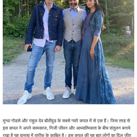
मुग्धा गोडसे और राहुल देव बॉलीवुड के सबसे प्यारे कपल में से एक हैं। जिस तरह से
इस कपल ने अपने कामकाज, निजी जीवन और आध्यात्मिकता के बीच संतुलन बनाये
रखा है यह वास्तव में तारीफ के काबिल है। इस कपल की यह बात लोगों का दिल जीत