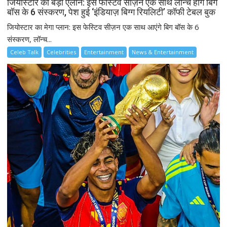
जियोस्टार का बड़ा ऐलान: इस फेस्टिव सीज़न एक साथ लॉन्च होंगे बिग
बॉस के 6 संस्करण, पेश हुई ‘इंडियाज़ बिग्ग रियलिटी’ कॉफी टेबल बुक
जियोस्टार का मेगा प्लान: इस फेस्टिव सीज़न एक साथ आएंगे बिग बॉस के 6
संस्करण, लॉन्च...
Celeb Talk
Celebrities
Entertainment
News & Entertainment