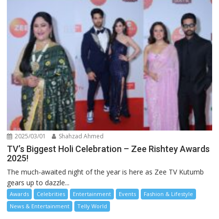
2025/03/01
Shahzad Ahmed
TV’s Biggest Holi Celebration – Zee Rishtey Awards
2025!
The much-awaited night of the year is here as Zee TV Kutumb
gears up to dazzle...
Awards
Celebrities
Entertainment
Events
Fashion & Lifestyle
News & Entertainment
Telly World