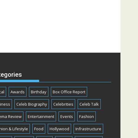
tegories
cal
Awards
Birthday
Box Office Report
iness
Celeb Biography
Celebrities
Celeb Talk
ema Review
Entertainment
Events
Fashion
hion & Lifestyle
Food
Hollywood
Infrastructure