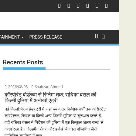
 Revenge and Love
श्री रामलीला महासंघ का रणबीर कपूर की मेगा बजट फिल्म रामायण के मेकर्स को चेतावनी
छात्रों के
TAINMENT
PRESS RELEASE
Recents Posts
2026/08/08
Shahzad Ahmed
कॉरपोरेट बोर्डरूम से सिनेमा तक: राधिका बंसल की
फिल्मी दुनिया में अनोखी एंट्री
नई दिल्ली:फिल्म इंडस्ट्री में जहां ज्यादातर निर्देशक वर्षों तक असिस्टेंट
डायरेक्टर, लेखक या किसी अन्य फिल्मी भूमिका से शुरुआत करते हैं,
वहीं राधिका बंसल ने निर्देशन की दुनिया में एक बिल्कुल अलग रास्ते से
कदम रखा है। गोल्डमैन सैक्स और हार्वर्ड बिजनेस पब्लिशिंग जैसी
प्रतिष्ठित कंपनियों में काम...