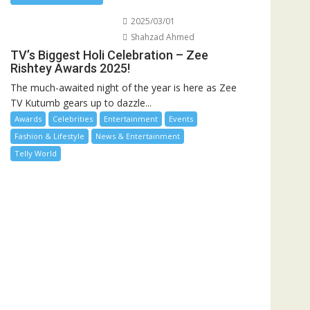
2025/03/01
Shahzad Ahmed
TV’s Biggest Holi Celebration – Zee
Rishtey Awards 2025!
The much-awaited night of the year is here as Zee
TV Kutumb gears up to dazzle...
Awards
Celebrities
Entertainment
Events
Fashion & Lifestyle
News & Entertainment
Telly World