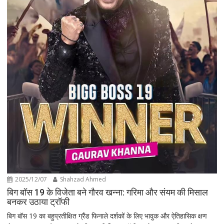
2025/12/07
Shahzad Ahmed
बिग बॉस 19 के विजेता बने गौरव खन्ना: गरिमा और संयम की मिसाल
बनकर उठाया ट्रॉफी
बिग बॉस 19 का बहुप्रतीक्षित ग्रैंड फिनाले दर्शकों के लिए भावुक और ऐतिहासिक क्षण