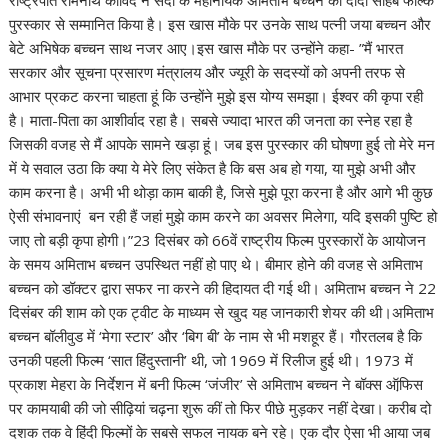
राष्ट्रपति रामनाथ कोविंद ने सदी के महानायक अमिताभ बच्चन को दादा साहब फाल्के
पुरस्कार से सम्मानित किया है। इस खास मौके पर उनके साथ पत्नी जया बच्चन और
बेटे अभिषेक बच्चन साथ नजर आए।इस खास मौके पर उन्होंने कहा- ”मैं भारत
सरकार और सूचना प्रसारण मंत्रालय और ज्यूरी के सदस्यों को अपनी तरफ से
आभार प्रकट करना चाहता हूं कि उन्होंने मुझे इस योग्य समझा। ईश्वर की कृपा रही
है। माता-पिता का आशीर्वाद रहा है। सबसे ज्यादा भारत की जनता का स्नेह रहा है
जिसकी वजह से मैं आपके सामने खड़ा हूं। जब इस पुरस्कार की घोषणा हुई तो मेरे मन
में ये सवाल उठा कि क्या ये मेरे लिए संकेत है कि बस अब हो गया, या मुझे अभी और
काम करना है। अभी भी थोड़ा काम बाकी है, जिसे मुझे पूरा करना है और आगे भी कुछ
ऐसी संभावनाएं बन रही हैं जहां मुझे काम करने का अवसर मिलेगा, यदि इसकी पुष्टि हो
जाए तो बड़ी कृपा होगी।”23 दिसंबर को 66वें राष्ट्रीय फिल्म पुरस्कारों के आयोजन
के समय अमिताभ बच्चन उपस्थित नहीं हो पाए थे। बीमार होने की वजह से अमिताभ
बच्चन को डॉक्टर द्वारा सफर ना करने की हिदायत दी गई थी। अमिताभ बच्चन ने 22
दिसंबर की शाम को एक ट्वीट के माध्यम से खुद यह जानकारी शेयर की थी।अमिताभ
बच्चन बॉलीवुड में ‘मेगा स्टार’ और ‘बिग बी’ के नाम से भी मशहूर हैं। गौरतलब है कि
उनकी पहली फिल्म ‘सात हिंदुस्तानी’ थी, जो 1969 में रिलीज हुई थी। 1973 में
प्रकाश मेहरा के निर्देशन में बनी फिल्म ‘जंजीर’ से अमिताभ बच्चन ने बॉक्स ऑफि़स
पर कामयाबी की जो सीढ़ियां चढ़ना शुरू कीं तो फिर पीछे मुड़कर नहीं देखा। करीब दो
दशक तक वे हिंदी फिल्मों के सबसे सफल नायक बने रहे। एक दौर ऐसा भी आया जब