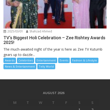
2025/03/01
Shahzad Ahmed
TV’s Biggest Holi Celebration – Zee Rishtey Awards
2025!
The much-awaited night of the year is here as Zee TV Kutumb
gears up to dazzle...
Awards
Celebrities
Entertainment
Events
Fashion & Lifestyle
News & Entertainment
Telly World
AUGUST 2026
M
T
W
T
F
S
S
1
2