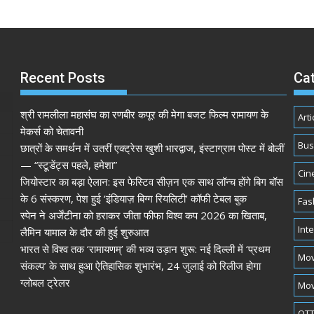
Recent Posts
Ca
श्री रामलीला महासंघ का रणबीर कपूर की मेगा बजट फिल्म रामायण के
Arti
मेकर्स को चेतावनी
Bus
छात्रों के समर्थन में उतरीं एक्ट्रेस खुशी भारद्वाज, इंस्टाग्राम पोस्ट में बोलीं
— “स्टूडेंट्स पहले, हमेशा”
Cin
जियोस्टार का बड़ा ऐलान: इस फेस्टिव सीज़न एक साथ लॉन्च होंगे बिग बॉस
के 6 संस्करण, पेश हुई ‘इंडियाज़ बिग्ग रियलिटी’ कॉफी टेबल बुक
Fas
स्पेन ने अर्जेंटीना को हराकर जीता फीफा विश्व कप 2026 का खिताब,
Int
लैमिन यामाल के दौर की हुई शुरुआत
भारत से विश्व तक ‘रामायणम्’ की भव्य उड़ान शुरू: नई दिल्ली में ‘प्रथम
Mov
संकल्प’ के साथ हुआ ऐतिहासिक शुभारंभ, 24 जुलाई को रिलीज होगा
ग्लोबल ट्रेलर
Mov
OTT