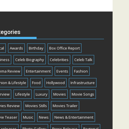
tegories
cal
Awards
Birthday
Box Office Report
iness
Celeb Biography
Celebrities
Celeb Talk
ema Review
Entertainment
Events
Fashion
hion & Lifestyle
Food
Hollywood
Infrastructure
erview
Lifestyle
Luxury
Movies
Movie Songs
ies Review
Movies Stills
Movies Trailer
ie Teaser
Music
News
News & Entertainment
 releases
Photo Gallery
Press Release
Regional