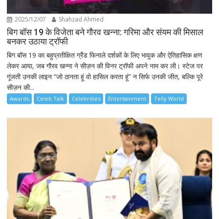
2025/12/07
Shahzad Ahmed
बिग बॉस 19 के विजेता बने गौरव खन्ना: गरिमा और संयम की मिसाल
बनकर उठाया ट्रॉफी
बिग बॉस 19 का बहुप्रतीक्षित ग्रैंड फिनाले दर्शकों के लिए भावुक और ऐतिहासिक क्षण
लेकर आया, जब गौरव खन्ना ने सीज़न की विनर ट्रॉफी अपने नाम कर ली। स्टेज पर
गूंजती उनकी लाइन “जो ठानता हूं वो हासिल करता हूं” न सिर्फ उनकी जीत, बल्कि पूरे
सीज़न की...
Awards
Celeb Talk
Celebrities
Entertainment
Telly World