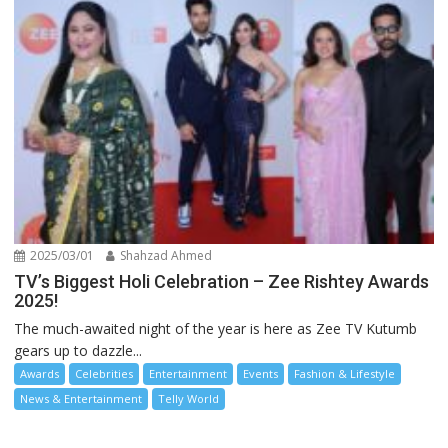
2025/03/01
Shahzad Ahmed
TV’s Biggest Holi Celebration – Zee Rishtey Awards
2025!
The much-awaited night of the year is here as Zee TV Kutumb
gears up to dazzle...
Awards
Celebrities
Entertainment
Events
Fashion & Lifestyle
News & Entertainment
Telly World