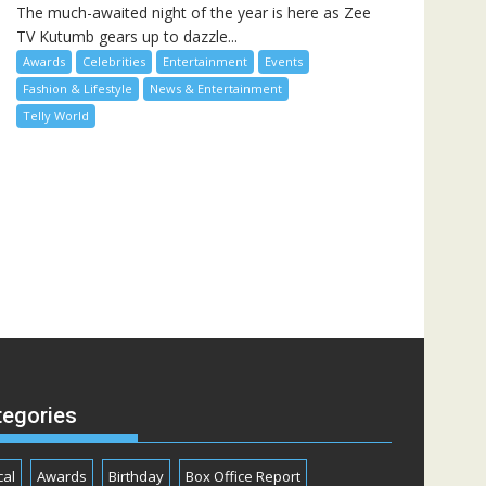
The much-awaited night of the year is here as Zee
TV Kutumb gears up to dazzle...
Awards
Celebrities
Entertainment
Events
Fashion & Lifestyle
News & Entertainment
Telly World
tegories
cal
Awards
Birthday
Box Office Report