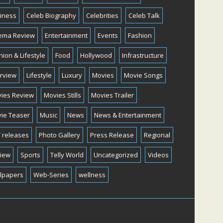
iness
Celeb Biography
Celebrities
Celeb Talk
ema Review
Entertainment
Events
Fashion
hion & Lifestyle
Food
Hollywood
Infrastructure
erview
Lifestyle
Luxury
Movies
Movie Songs
ies Review
Movies Stills
Movies Trailer
ie Teaser
Music
News
News & Entertainment
 releases
Photo Gallery
Press Release
Regional
iew
Sports
Telly World
Uncategorized
Videos
lpapers
Web-Series
wellness