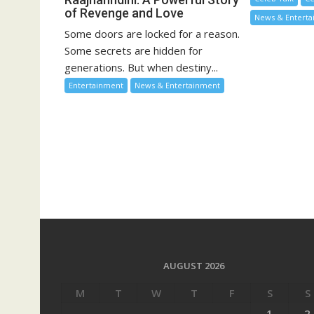
of Revenge and Love
News & Entert
Some doors are locked for a reason.
Some secrets are hidden for
generations. But when destiny...
Entertainment
News & Entertainment
AUGUST 2026
M
T
W
T
F
S
S
1
2